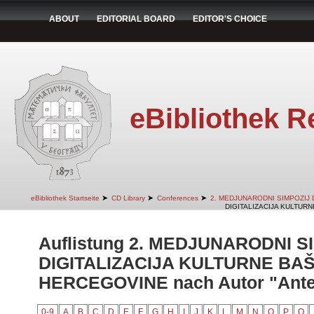
ABOUT
EDITORIAL BOARD
EDITOR'S CHOICE
eBibliothek R
➤
➤
➤
eBibliothek Startseite
CD Library
Conferences
2. MEDJUNARODNI SIMPOZIJ 
DIGITALIZACIJA KULTURN
Auflistung 2. MEDJUNARODNI S
DIGITALIZACIJA KULTURNE BAŠ
HERCEGOVINE nach Autor "Antel
0-9
A
B
C
D
E
F
G
H
I
J
K
L
M
N
O
P
Q