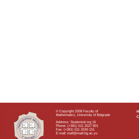
© Copyright 2008 Faculty of
Mathematics, University of Belgrade
C
Address: Studentski trg 16
Phone: (+381) 011 2027 801
Fax: (+381) 011 2630 151
E-mail: matf@matf.bg.ac.yu