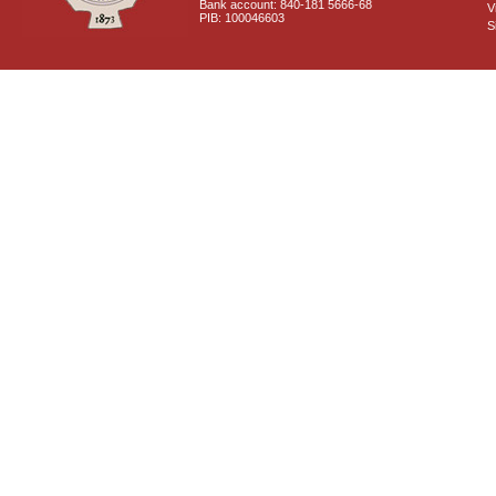
Bank account: 840-181 5666-68
V
PIB: 100046603
S