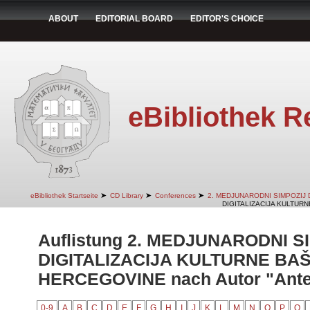
ABOUT
EDITORIAL BOARD
EDITOR'S CHOICE
eBibliothek R
➤
➤
➤
eBibliothek Startseite
CD Library
Conferences
2. MEDJUNARODNI SIMPOZIJ 
DIGITALIZACIJA KULTURN
Auflistung 2. MEDJUNARODNI S
DIGITALIZACIJA KULTURNE BAŠ
HERCEGOVINE nach Autor "Antel
0-9
A
B
C
D
E
F
G
H
I
J
K
L
M
N
O
P
Q