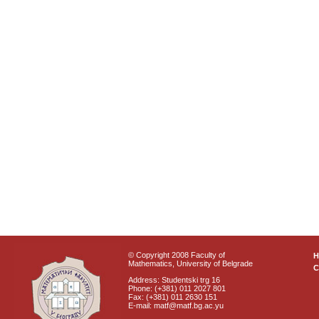
© Copyright 2008 Faculty of
Mathematics, University of Belgrade
C
Address: Studentski trg 16
Phone: (+381) 011 2027 801
Fax: (+381) 011 2630 151
E-mail: matf@matf.bg.ac.yu