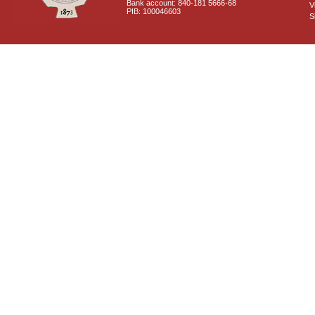
Bank account: 840-181 5666-68
V
PIB: 100046603
S