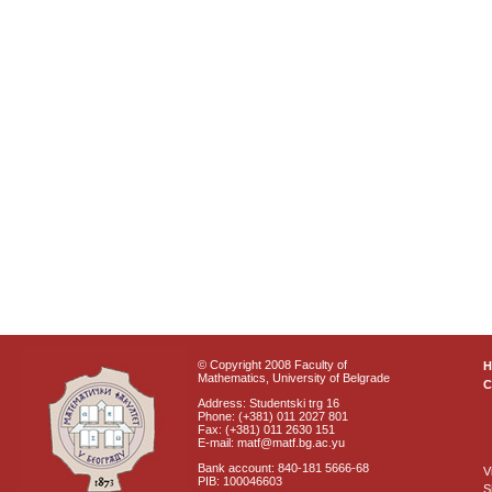
© Copyright 2008 Faculty of
Mathematics, University of Belgrade
C
Address: Studentski trg 16
Phone: (+381) 011 2027 801
Fax: (+381) 011 2630 151
E-mail: matf@matf.bg.ac.yu
Bank account: 840-181 5666-68
V
PIB: 100046603
S