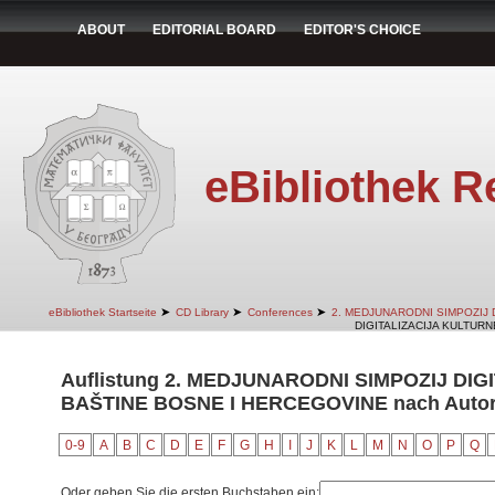
ABOUT
EDITORIAL BOARD
EDITOR'S CHOICE
eBibliothek R
➤
➤
➤
eBibliothek Startseite
CD Library
Conferences
2. MEDJUNARODNI SIMPOZIJ 
DIGITALIZACIJA KULTURN
Auflistung 2. MEDJUNARODNI SIMPOZIJ DI
BAŠTINE BOSNE I HERCEGOVINE nach Auto
0-9
A
B
C
D
E
F
G
H
I
J
K
L
M
N
O
P
Q
Oder geben Sie die ersten Buchstaben ein: