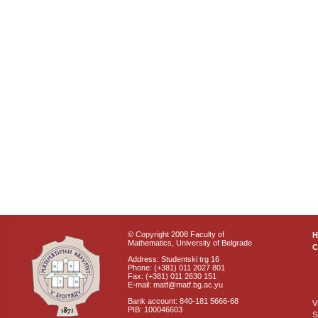
© Copyright 2008 Faculty of
Mathematics, University of Belgrade
C
Address: Studentski trg 16
Phone: (+381) 011 2027 801
Fax: (+381) 011 2630 151
E-mail: matf@matf.bg.ac.yu
Bank account: 840-181 5666-68
V
PIB: 100046603
S