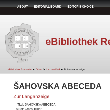
ABOUT
EDITORIAL BOARD
EDITOR'S CHOICE
eBibliothek R
➤
➤
➤
eBibliothek Startseite
Other
Unclassified
Dokumentanzeige
ŠAHOVSKA ABECEDA
Zur Langanzeige
Titel:
ŠAHOVSKA ABECEDA
Autor:
Gross, Izidor