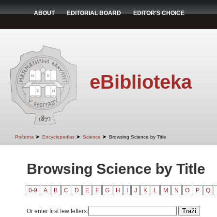
ABOUT
EDITORIAL BOARD
EDITOR'S CHOICE
eBiblioteka
➤
➤
➤
Početna
Encyclopedias
Science
Browsing Science by Title
Browsing Science by Title
0-9
A
B
C
D
E
F
G
H
I
J
K
L
M
N
O
P
Q
Or enter first few letters: