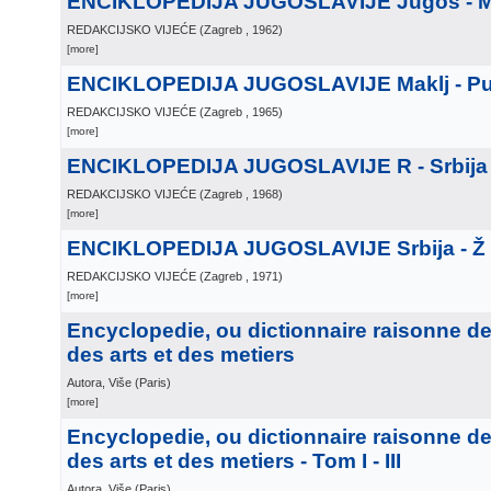
ENCIKLOPEDIJA JUGOSLAVIJE Jugos - 
REDAKCIJSKO VIJEĆE
(
Zagreb
, 1962
)
[more]
ENCIKLOPEDIJA JUGOSLAVIJE Maklj - Pu
REDAKCIJSKO VIJEĆE
(
Zagreb
, 1965
)
[more]
ENCIKLOPEDIJA JUGOSLAVIJE R - Srbija
REDAKCIJSKO VIJEĆE
(
Zagreb
, 1968
)
[more]
ENCIKLOPEDIJA JUGOSLAVIJE Srbija - Ž
REDAKCIJSKO VIJEĆE
(
Zagreb
, 1971
)
[more]
Encyclopedie, ou dictionnaire raisonne d
des arts et des metiers
Autora, Više
(
Paris
)
[more]
Encyclopedie, ou dictionnaire raisonne d
des arts et des metiers - Tom I - III
Autora, Više
(
Paris
)