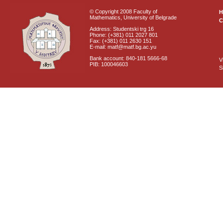
© Copyright 2008 Faculty of
Mathematics, University of Belgrade
C
Address: Studentski trg 16
Phone: (+381) 011 2027 801
Fax: (+381) 011 2630 151
E-mail: matf@matf.bg.ac.yu
Bank account: 840-181 5666-68
V
PIB: 100046603
S