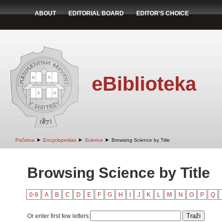
ABOUT
EDITORIAL BOARD
EDITOR'S CHOICE
eBiblioteka
➤
➤
➤
Početna
Encyclopedias
Science
Browsing Science by Title
Browsing Science by Title
0-9
A
B
C
D
E
F
G
H
I
J
K
L
M
N
O
P
Q
Or enter first few letters: