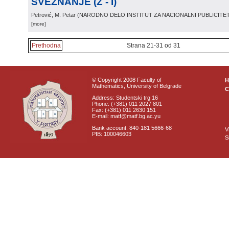
SVEZNANJE (Ž - I)
Petrović, M. Petar
(
NARODNO DELO INSTITUT ZA NACIONALNI PUBLICIT
[more]
Prethodna
Strana 21-31 od 31
© Copyright 2008 Faculty of
Mathematics, University of Belgrade
C
Address: Studentski trg 16
Phone: (+381) 011 2027 801
Fax: (+381) 011 2630 151
E-mail: matf@matf.bg.ac.yu
Bank account: 840-181 5666-68
V
PIB: 100046603
S