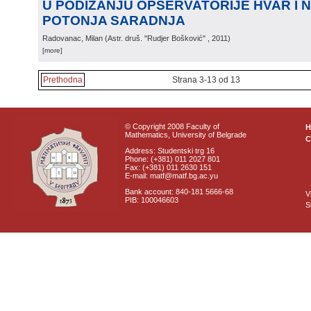
U PODIZANJU OPSERVATORIJE HVAR I 
POTONJA SARADNJA
Radovanac, Milan
(
Astr. druš. "Rudjer Bošković"
, 2011
)
[more]
Prethodna
Strana 3-13 od 13
© Copyright 2008 Faculty of
Mathematics, University of Belgrade
C
Address: Studentski trg 16
Phone: (+381) 011 2027 801
Fax: (+381) 011 2630 151
E-mail: matf@matf.bg.ac.yu
Bank account: 840-181 5666-68
V
PIB: 100046603
S