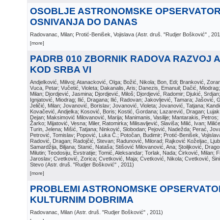
OSOBLJE ASTRONOMSKE OPSERVATOR
OSNIVANJA DO DANAS
Radovanac, Milan; Protić-Benišek, Vojislava
(
Astr. druš. "Rudjer Bošković"
, 20
[more]
PADRB 010 ZBORNIK RADOVA RAZVOJ 
KOD SRBA VI
Andjelković, Milivoj; Atanacković, Olga; Božić, Nikola; Bon, Edi; Branković, Zor
Vuca, Petar; Vučetić, Violeta; Dakanalis, Aris; Danezis, Emanuil; Dačić, Miodrag; D
Milan; Djordjević, Jasmina; Djordjević, Miloš; Djordjević, Radomir; Djukić, Srdja
Ignjatović, Miodrag; Ilić, Dragana; Ilić, Radovan; Jakovljević, Tamara; Jašović, 
Jeličić, Milan; Jovanović, Borislav; Jovanović, Violeta; Jovanović, Tatjana; Kand
Kovačević, Andjelka; Kosović, Boris; Kostić, Gordana; Lazarević, Dragan; Luja
Dejan; Maksimović Milovanović, Marija; Manimanis, Vasilije; Mantarakis, Petros; 
Žarko; Mijatović, Vesna; Miler, Ratomirka; Milisavljević, Slaviša; Milić, Ivan; Mili
Turin, Jelena; Mišić, Tatjana; Ninković, Slobodan; Pejović, Nadežda; Perać, Jova
Petrović, Tomislav; Popović, Luka Č.; Potočan, Budimir; Protić-Benišek, Vojisla
Radović, Dragan; Radojčić, Stevan; Radunović, Milorad; Rajković Koželjac, Ljubi
Samardžija, Biljana; Stanić, Nataša; Stišović Milovanović, Ana; Stoiljković, Dragos
Milutin; Teodosiju, Evstratije; Tomić, Aleksandar; Torlak, Nada; Ćirković, Milan; Fi
Jaroslav; Cvetković, Zorica; Cvetković, Maja; Cvetković, Nikola; Cvetković, Sin
Stevo
(
Astr. druš. "Rudjer Bošković"
, 2011
)
[more]
PROBLEMI ASTRONOMSKE OPSERVATOR
KULTURNIM DOBRIMA
Radovanac, Milan
(
Astr. druš. "Rudjer Bošković"
, 2011
)