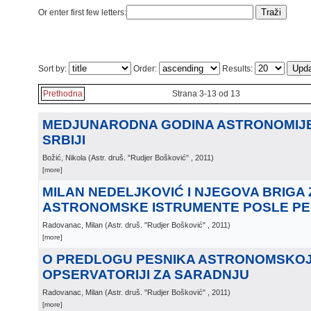
Or enter first few letters:
Sort by:
Order:
Results:
Prethodna
Strana 3-13 od 13
MEDJUNARODNA GODINA ASTRONOMIJE 
SRBIJI
Božić, Nikola
(
Astr. druš. "Rudjer Bošković"
, 2011
)
[more]
MILAN NEDELJKOVIĆ I NJEGOVA BRIGA
ASTRONOMSKE ISTRUMENTE POSLE PE
Radovanac, Milan
(
Astr. druš. "Rudjer Bošković"
, 2011
)
[more]
O PREDLOGU PESNIKA ASTRONOMSKO
OPSERVATORIJI ZA SARADNJU
Radovanac, Milan
(
Astr. druš. "Rudjer Bošković"
, 2011
)
[more]