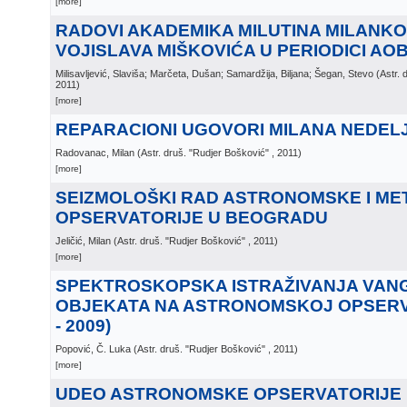
[more]
RADOVI AKADEMIKA MILUTINA MILANKOV
VOJISLAVA MIŠKOVIĆA U PERIODICI AO
Milisavljević, Slaviša; Marčeta, Dušan; Samardžija, Biljana; Šegan, Stevo
(
Astr. 
2011
)
[more]
REPARACIONI UGOVORI MILANA NEDEL
Radovanac, Milan
(
Astr. druš. "Rudjer Bošković"
, 2011
)
[more]
SEIZMOLOŠKI RAD ASTRONOMSKE I M
OPSERVATORIJE U BEOGRADU
Jeličić, Milan
(
Astr. druš. "Rudjer Bošković"
, 2011
)
[more]
SPEKTROSKOPSKA ISTRAŽIVANJA VAN
OBJEKATA NA ASTRONOMSKOJ OPSERVA
- 2009)
Popović, Č. Luka
(
Astr. druš. "Rudjer Bošković"
, 2011
)
[more]
UDEO ASTRONOMSKE OPSERVATORIJE