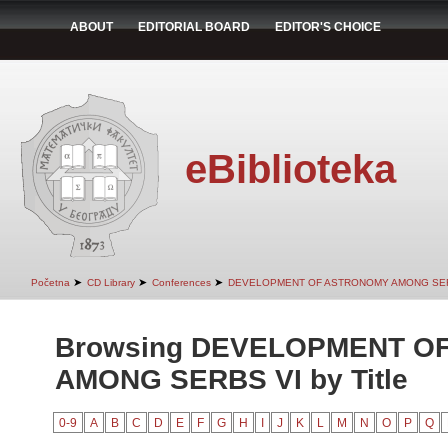
ABOUT
EDITORIAL BOARD
EDITOR'S CHOICE
eBiblioteka
➤
➤
➤
Početna
CD Library
Conferences
DEVELOPMENT OF ASTRONOMY AMONG SER
Browsing DEVELOPMENT O
AMONG SERBS VI by Title
0-9
A
B
C
D
E
F
G
H
I
J
K
L
M
N
O
P
Q