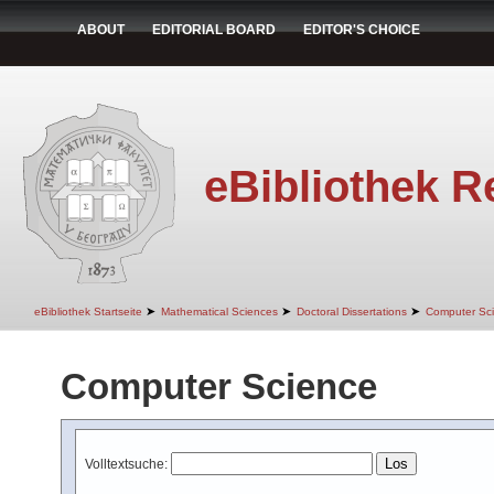
ABOUT
EDITORIAL BOARD
EDITOR'S CHOICE
eBibliothek R
➤
➤
➤
eBibliothek Startseite
Mathematical Sciences
Doctoral Dissertations
Computer Sc
Computer Science
Volltextsuche: