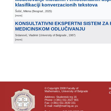
klasifikaciji konverzacionih tekstova
Šošić, Milena
(
Beograd
, 2025
)
[more]
KONSULTATIVNI EKSPERTNI SISTEM ZA
MEDICINSKOM ODLUČIVANJU
Srdanović, Vladimir
(
University of Belgrade
, 1987
)
[more]
© Copyright 2008 Faculty of
Mathematics, University of Belgrade
C
Address: Studentski trg 16
Phone: (+381) 011 2027 801
Fax: (+381) 011 2630 151
E-mail: matf@matf.bg.ac.yu