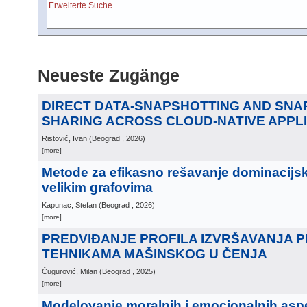
Erweiterte Suche
Neueste Zugänge
DIRECT DATA-SNAPSHOTTING AND SN
SHARING ACROSS CLOUD-NATIVE APPL
Ristović, Ivan
(
Beograd
, 2026
)
[more]
Metode za efikasno rešavanje dominacijs
velikim grafovima
Kapunac, Stefan
(
Beograd
, 2026
)
[more]
PREDVIĐANJE PROFILA IZVRŠAVANJA
TEHNIKAMA MAŠINSKOG U ČENJA
Čugurović, Milan
(
Beograd
, 2025
)
[more]
Modelovanje moralnih i emocionalnih aspe