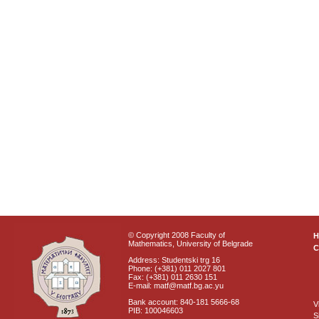
© Copyright 2008 Faculty of
Mathematics, University of Belgrade
C
Address: Studentski trg 16
Phone: (+381) 011 2027 801
Fax: (+381) 011 2630 151
E-mail: matf@matf.bg.ac.yu
Bank account: 840-181 5666-68
V
PIB: 100046603
S