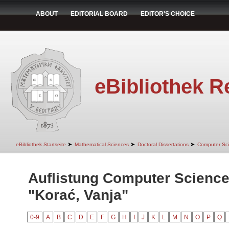
ABOUT
EDITORIAL BOARD
EDITOR'S CHOICE
eBibliothek R
➤
➤
➤
eBibliothek Startseite
Mathematical Sciences
Doctoral Dissertations
Computer Sc
Auflistung Computer Science
"Korać, Vanja"
0-9
A
B
C
D
E
F
G
H
I
J
K
L
M
N
O
P
Q