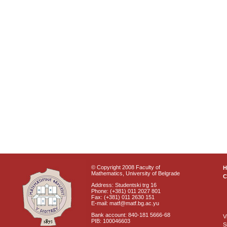
© Copyright 2008 Faculty of
Mathematics, University of Belgrade
C
Address: Studentski trg 16
Phone: (+381) 011 2027 801
Fax: (+381) 011 2630 151
E-mail: matf@matf.bg.ac.yu
Bank account: 840-181 5666-68
V
PIB: 100046603
S