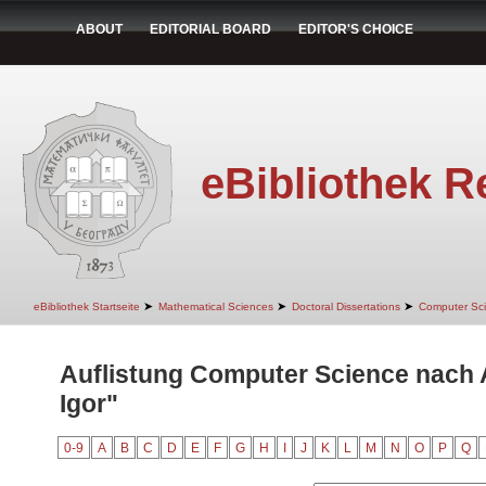
ABOUT
EDITORIAL BOARD
EDITOR'S CHOICE
eBibliothek R
➤
➤
➤
eBibliothek Startseite
Mathematical Sciences
Doctoral Dissertations
Computer Sc
Auflistung Computer Science nach 
Igor"
0-9
A
B
C
D
E
F
G
H
I
J
K
L
M
N
O
P
Q