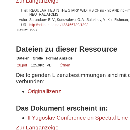
Zur Langanzeige
Titel:
REGULARITIES IN THE STARK WIDTHS OF ns - n'p AND np - 
NEUTRAL ATOMS
Autor:
Sarandaev, E. V.; Konovalova, O. A.; Salakhov, M. Kh.; Fishman, 
URI:
http://hdl.handle.net/123456789/1398
Datum:
1997
Dateien zu dieser Ressource
Dateien
Größe
Format
Anzeige
28.pdf
125.9Kb
PDF
Öffnen
Die folgenden Lizenzbestimmungen sind mit 
verbunden:
Originallizenz
Das Dokument erscheint in:
II Yugoslav Conference on Spectral Lin
Zur Langanzeige