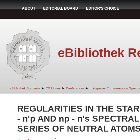
ABOUT
EDITORIAL BOARD
EDITOR'S CHOICE
eBibliothek R
➤
➤
➤
eBibliothek Startseite
CD Library
Conferences
II Yugoslav Conference on Spectr
REGULARITIES IN THE STAR
- n'p AND np - n's SPECTRA
SERIES OF NEUTRAL ATOM