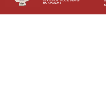
Bank account: 840-181 5666-68
V
PIB: 100046603
S