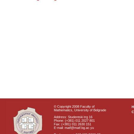
© Copyright 2008 Faculty of
Mathematics, University of Belgrade
C
Address: Studentski trg 16
Phone: (+381) 011 2027 801
Fax: (+381) 011 2630 151
E-mail: matf@matf.bg.ac.yu