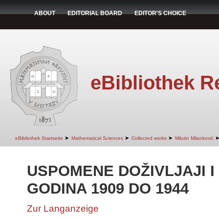
ABOUT
EDITORIAL BOARD
EDITOR'S CHOICE
eBibliothek R
➤
➤
➤
eBibliothek Startseite
Mathematical Sciences
Collected works
Milutin Milanković
USPOMENE DOŽIVLJAJI I
GODINA 1909 DO 1944
Zur Langanzeige