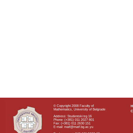
© Copyright 2008 Faculty of
Mathematics, University of Belgrade
C
Address: Studentski trg 16
Phone: (+381) 011 2027 801
Fax: (+381) 011 2630 151
E-mail: matf@matf.bg.ac.yu