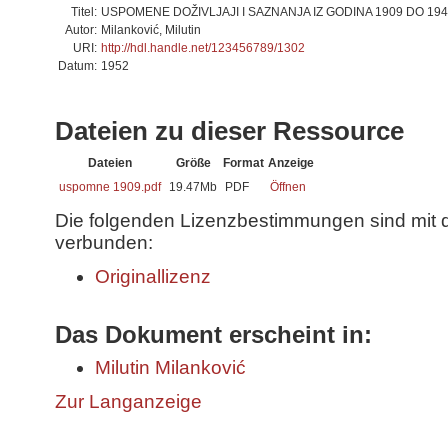
Titel:
USPOMENE DOŽIVLJAJI I SAZNANJA IZ GODINA 1909 DO 19
Autor:
Milanković, Milutin
URI:
http://hdl.handle.net/123456789/1302
Datum:
1952
Dateien zu dieser Ressource
Dateien
Größe
Format
Anzeige
uspomne 1909.pdf
19.47Mb
PDF
Öffnen
Die folgenden Lizenzbestimmungen sind mit 
verbunden:
Originallizenz
Das Dokument erscheint in:
Milutin Milanković
Zur Langanzeige