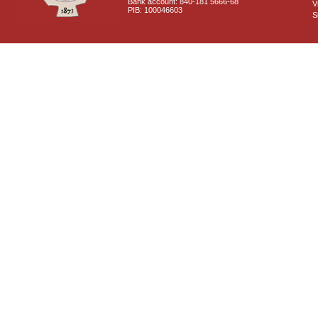
Bank account: 840-181 5666-68
V
PIB: 100046603
S