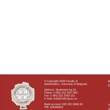
© Copyright 2008 Faculty of
Mathematics, University of Belgrade
C
Address: Studentski trg 16
Phone: (+381) 011 2027 801
Fax: (+381) 011 2630 151
E-mail: matf@matf.bg.ac.yu
Bank account: 840-181 5666-68
V
PIB: 100046603
S