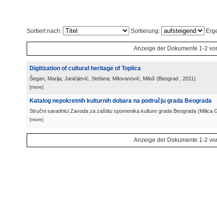
Sortiert nach:
Sortierung:
Erge
Anzeige der Dokumente 1-2 vo
Digitization of cultural heritage of Toplica
Šegan, Marija; Janićijević, Stefana; Milovanović, Miloš
(
Beograd
, 2011
)
[more]
Katalog nepokretnih kulturnih dobara na području grada Beograda
Stručni saradnici Zavoda za zaštitu spomenika kulture grada Beograda
(
Milica 
[more]
Anzeige der Dokumente 1-2 vo