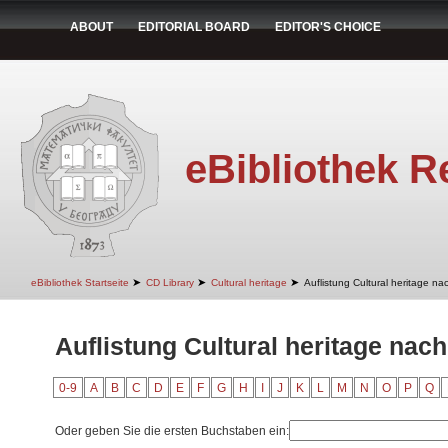
ABOUT
EDITORIAL BOARD
EDITOR'S CHOICE
eBibliothek R
➤
➤
➤
eBibliothek Startseite
CD Library
Cultural heritage
Auflistung Cultural heritage nac
Auflistung Cultural heritage nach 
0-9
A
B
C
D
E
F
G
H
I
J
K
L
M
N
O
P
Q
Oder geben Sie die ersten Buchstaben ein: