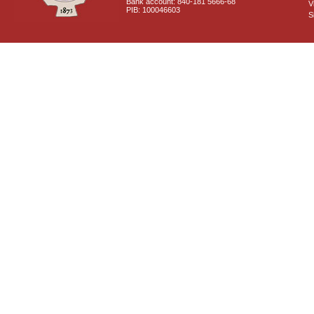
Bank account: 840-181 5666-68
V
PIB: 100046603
S