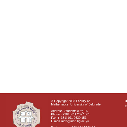
© Copyright 2008 Faculty of
Mathematics, University of Belgrade
C
Address: Studentski trg 16
Phone: (+381) 011 2027 801
Fax: (+381) 011 2630 151
E-mail: matf@matf.bg.ac.yu