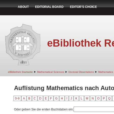
ABOUT
EDITORIAL BOARD
EDITOR'S CHOICE
eBibliothek R
➤
➤
➤
eBibliothek Startseite
Mathematical Sciences
Doctoral Dissertations
Mathematics
Auflistung Mathematics nach Auto
0-9
A
B
C
D
E
F
G
H
I
J
K
L
M
N
O
P
Q
Oder geben Sie die ersten Buchstaben ein: