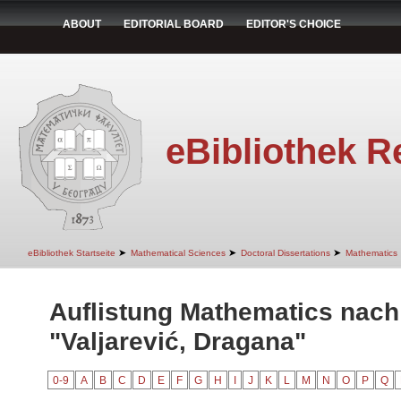
ABOUT
EDITORIAL BOARD
EDITOR'S CHOICE
eBibliothek R
➤
➤
➤
eBibliothek Startseite
Mathematical Sciences
Doctoral Dissertations
Mathematics
Auflistung Mathematics nach
"Valjarević, Dragana"
0-9
A
B
C
D
E
F
G
H
I
J
K
L
M
N
O
P
Q