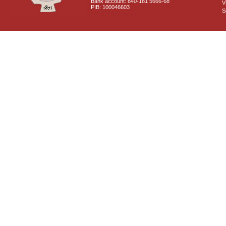
Bank account: 840-181 5666-68
V
PIB: 100046603
S