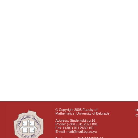
© Copyright 2008 Faculty of
Mathematics, University of Belgrade
C
Address: Studentski trg 16
Phone: (+381) 011 2027 801
Fax: (+381) 011 2630 151
E-mail: matf@matf.bg.ac.yu