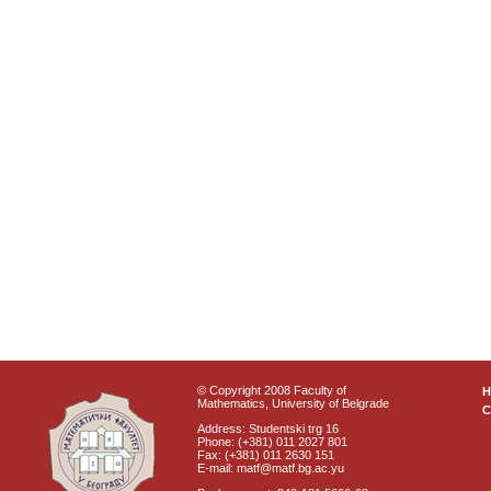
© Copyright 2008 Faculty of
Mathematics, University of Belgrade
C
Address: Studentski trg 16
Phone: (+381) 011 2027 801
Fax: (+381) 011 2630 151
E-mail: matf@matf.bg.ac.yu