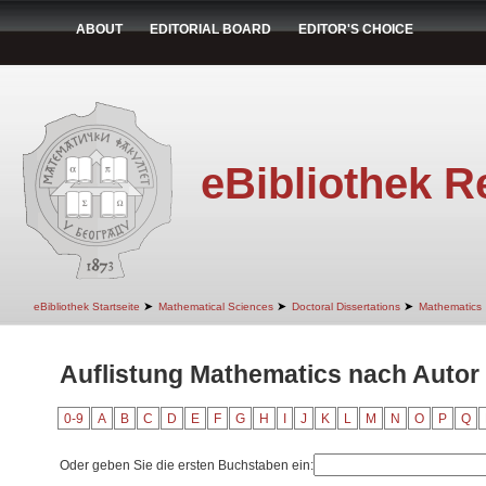
ABOUT
EDITORIAL BOARD
EDITOR'S CHOICE
eBibliothek R
➤
➤
➤
eBibliothek Startseite
Mathematical Sciences
Doctoral Dissertations
Mathematics
Auflistung Mathematics nach Autor 
0-9
A
B
C
D
E
F
G
H
I
J
K
L
M
N
O
P
Q
Oder geben Sie die ersten Buchstaben ein: