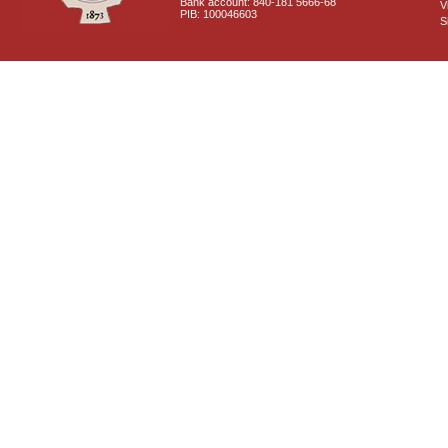
Bank account: 840-181 5666-68
V
PIB: 100046603
S