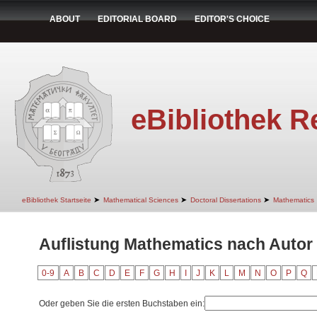
ABOUT
EDITORIAL BOARD
EDITOR'S CHOICE
eBibliothek R
➤
➤
➤
eBibliothek Startseite
Mathematical Sciences
Doctoral Dissertations
Mathematics
Auflistung Mathematics nach Autor 
0-9
A
B
C
D
E
F
G
H
I
J
K
L
M
N
O
P
Q
Oder geben Sie die ersten Buchstaben ein: