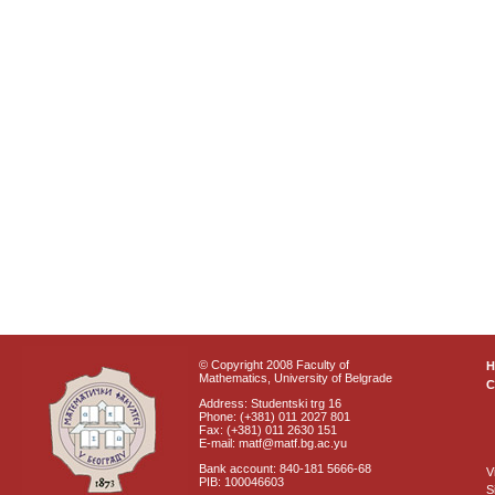
© Copyright 2008 Faculty of
Mathematics, University of Belgrade
C
Address: Studentski trg 16
Phone: (+381) 011 2027 801
Fax: (+381) 011 2630 151
E-mail: matf@matf.bg.ac.yu
Bank account: 840-181 5666-68
V
PIB: 100046603
S