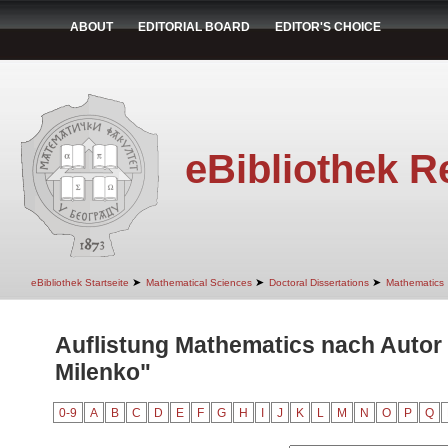
ABOUT
EDITORIAL BOARD
EDITOR'S CHOICE
eBibliothek R
➤
➤
➤
eBibliothek Startseite
Mathematical Sciences
Doctoral Dissertations
Mathematics
Auflistung Mathematics nach Autor
Milenko"
0-9
A
B
C
D
E
F
G
H
I
J
K
L
M
N
O
P
Q