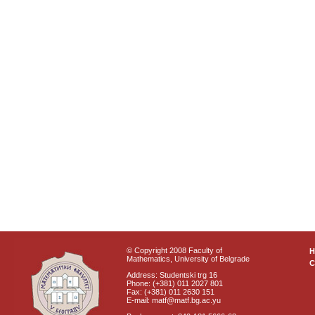
© Copyright 2008 Faculty of
Mathematics, University of Belgrade
C
Address: Studentski trg 16
Phone: (+381) 011 2027 801
Fax: (+381) 011 2630 151
E-mail: matf@matf.bg.ac.yu