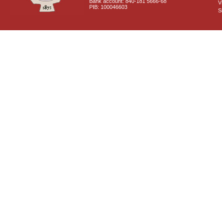
Bank account: 840-181 5666-68
V
PIB: 100046603
S