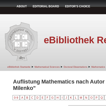
ABOUT
EDITORIAL BOARD
EDITOR'S CHOICE
eBibliothek R
➤
➤
➤
eBibliothek Startseite
Mathematical Sciences
Doctoral Dissertations
Mathematics
Auflistung Mathematics nach Autor
Milenko"
0-9
A
B
C
D
E
F
G
H
I
J
K
L
M
N
O
P
Q