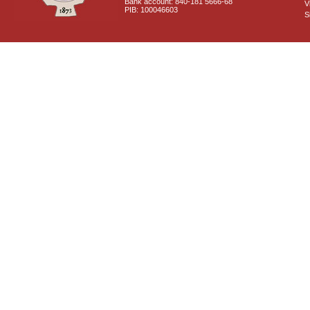
Bank account: 840-181 5666-68
V
PIB: 100046603
S