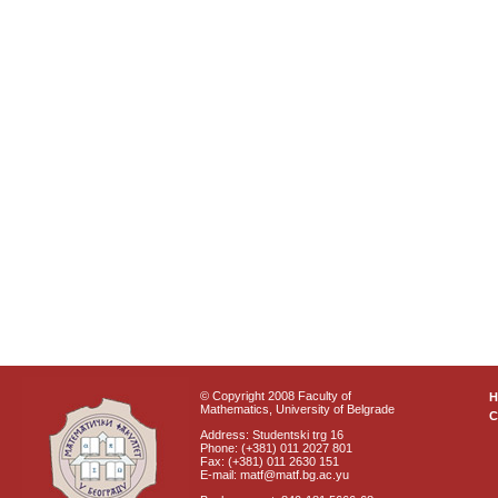
© Copyright 2008 Faculty of
Mathematics, University of Belgrade
C
Address: Studentski trg 16
Phone: (+381) 011 2027 801
Fax: (+381) 011 2630 151
E-mail: matf@matf.bg.ac.yu