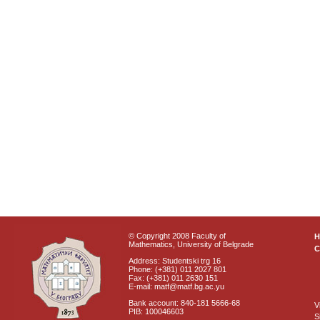
© Copyright 2008 Faculty of
Mathematics, University of Belgrade
C
Address: Studentski trg 16
Phone: (+381) 011 2027 801
Fax: (+381) 011 2630 151
E-mail: matf@matf.bg.ac.yu
Bank account: 840-181 5666-68
V
PIB: 100046603
S