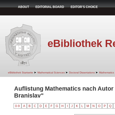
ABOUT
EDITORIAL BOARD
EDITOR'S CHOICE
eBibliothek R
➤
➤
➤
eBibliothek Startseite
Mathematical Sciences
Doctoral Dissertations
Mathematics
Auflistung Mathematics nach Autor 
Branislav"
0-9
A
B
C
D
E
F
G
H
I
J
K
L
M
N
O
P
Q