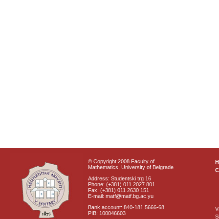
© Copyright 2008 Faculty of
Mathematics, University of Belgrade
C
Address: Studentski trg 16
Phone: (+381) 011 2027 801
Fax: (+381) 011 2630 151
E-mail: matf@matf.bg.ac.yu
Bank account: 840-181 5666-68
V
PIB: 100046603
S