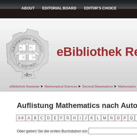
ABOUT
EDITORIAL BOARD
EDITOR'S CHOICE
eBibliothek R
➤
➤
➤
eBibliothek Startseite
Mathematical Sciences
Doctoral Dissertations
Mathematics
Auflistung Mathematics nach Auto
0-9
A
B
C
D
E
F
G
H
I
J
K
L
M
N
O
P
Q
Oder geben Sie die ersten Buchstaben ein: