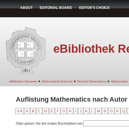
ABOUT
EDITORIAL BOARD
EDITOR'S CHOICE
eBibliothek R
➤
➤
➤
eBibliothek Startseite
Mathematical Sciences
Doctoral Dissertations
Mathematics
Auflistung Mathematics nach Autor "I
0-9
A
B
C
D
E
F
G
H
I
J
K
L
M
N
O
P
Q
Oder geben Sie die ersten Buchstaben ein: