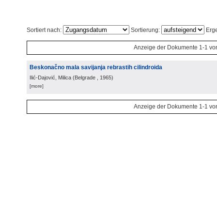
Sortiert nach:
Sortierung:
Erge
Anzeige der Dokumente 1-1 vo
Beskonačno mala savijanja rebrastih cilindroida
Ilić-Dajović, Milica
(
Belgrade
, 1965
)
[more]
Anzeige der Dokumente 1-1 vo