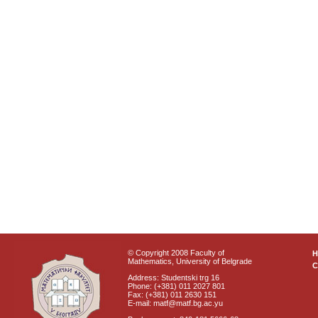
© Copyright 2008 Faculty of
Mathematics, University of Belgrade
C
Address: Studentski trg 16
Phone: (+381) 011 2027 801
Fax: (+381) 011 2630 151
E-mail: matf@matf.bg.ac.yu