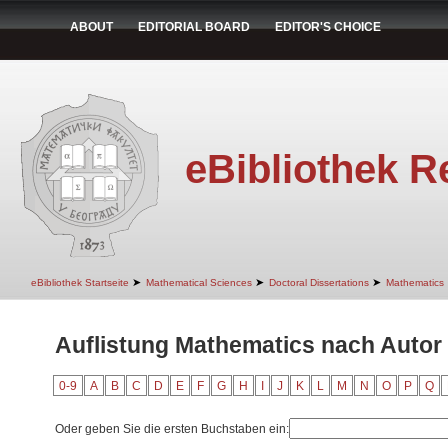
ABOUT
EDITORIAL BOARD
EDITOR'S CHOICE
eBibliothek R
➤
➤
➤
eBibliothek Startseite
Mathematical Sciences
Doctoral Dissertations
Mathematics
Auflistung Mathematics nach Autor 
0-9
A
B
C
D
E
F
G
H
I
J
K
L
M
N
O
P
Q
Oder geben Sie die ersten Buchstaben ein: