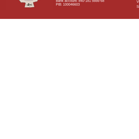
Bank account: 840-181 5666-68
V
PIB: 100046603
S