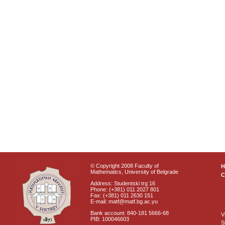
© Copyright 2008 Faculty of
Mathematics, University of Belgrade
C
Address: Studentski trg 16
Phone: (+381) 011 2027 801
Fax: (+381) 011 2630 151
E-mail: matf@matf.bg.ac.yu
Bank account: 840-181 5666-68
V
PIB: 100046603
S