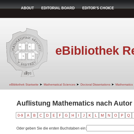
ABOUT
EDITORIAL BOARD
EDITOR'S CHOICE
eBibliothek R
➤
➤
➤
eBibliothek Startseite
Mathematical Sciences
Doctoral Dissertations
Mathematics
Auflistung Mathematics nach Autor
0-9
A
B
C
D
E
F
G
H
I
J
K
L
M
N
O
P
Q
Oder geben Sie die ersten Buchstaben ein: