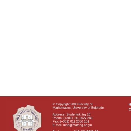
© Copyright 2008 Faculty of
Mathematics, University of Belgrade
C
Address: Studentski trg 16
Phone: (+381) 011 2027 801
Fax: (+381) 011 2630 151
E-mail: matf@matf.bg.ac.yu