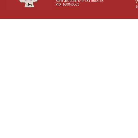
Bank account: 840-181 5666-68
V
PIB: 100046603
S