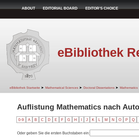
ABOUT
EDITORIAL BOARD
EDITOR'S CHOICE
eBibliothek R
➤
➤
➤
eBibliothek Startseite
Mathematical Sciences
Doctoral Dissertations
Mathematics
Auflistung Mathematics nach Auto
0-9
A
B
C
D
E
F
G
H
I
J
K
L
M
N
O
P
Q
Oder geben Sie die ersten Buchstaben ein: