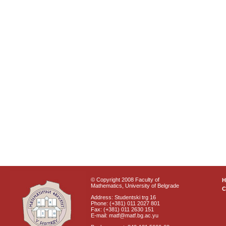
© Copyright 2008 Faculty of
Mathematics, University of Belgrade
C
Address: Studentski trg 16
Phone: (+381) 011 2027 801
Fax: (+381) 011 2630 151
E-mail: matf@matf.bg.ac.yu