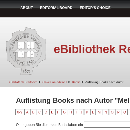
ABOUT
EDITORIAL BOARD
EDITOR'S CHOICE
eBibliothek R
➤
➤
➤
eBibliothek Startseite
Slovenian editions
Books
Auflistung Books nach Autor
Auflistung Books nach Autor "Mel
0-9
A
B
C
D
E
F
G
H
I
J
K
L
M
N
O
P
Q
Oder geben Sie die ersten Buchstaben ein: