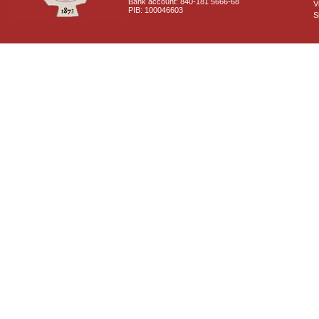
Bank account: 840-181 5666-68
V
PIB: 100046603
S