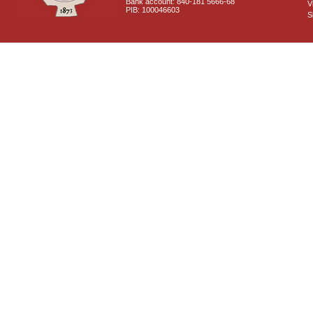
Bank account: 840-181 5666-68
V
PIB: 100046603
S