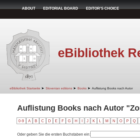
ABOUT
EDITORIAL BOARD
EDITOR'S CHOICE
eBibliothek R
➤
➤
➤
eBibliothek Startseite
Slovenian editions
Books
Auflistung Books nach Autor
Auflistung Books nach Autor "Zor
0-9
A
B
C
D
E
F
G
H
I
J
K
L
M
N
O
P
Q
Oder geben Sie die ersten Buchstaben ein: