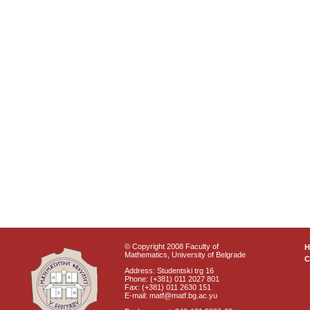
© Copyright 2008 Faculty of
Mathematics, University of Belgrade
C
Address: Studentski trg 16
Phone: (+381) 011 2027 801
Fax: (+381) 011 2630 151
E-mail: matf@matf.bg.ac.yu