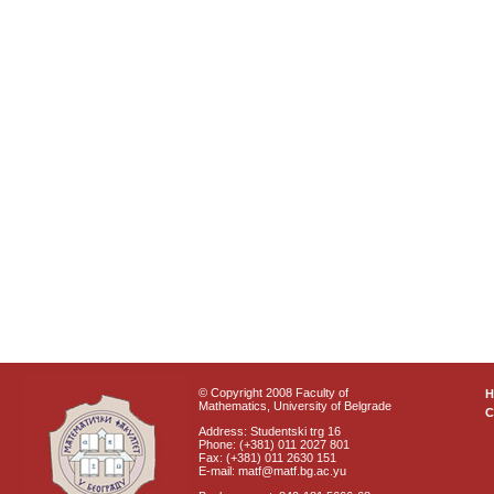
© Copyright 2008 Faculty of
Mathematics, University of Belgrade
C
Address: Studentski trg 16
Phone: (+381) 011 2027 801
Fax: (+381) 011 2630 151
E-mail: matf@matf.bg.ac.yu