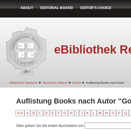
ABOUT
EDITORIAL BOARD
EDITOR'S CHOICE
eBibliothek R
➤
➤
➤
eBibliothek Startseite
Slovenian editions
Books
Auflistung Books nach Autor
Auflistung Books nach Autor "Gol
0-9
A
B
C
D
E
F
G
H
I
J
K
L
M
N
O
P
Q
Oder geben Sie die ersten Buchstaben ein: