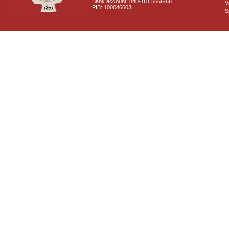
Bank account: 840-181 5666-68
V
PIB: 100046603
S