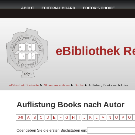
ABOUT
EDITORIAL BOARD
EDITOR'S CHOICE
eBibliothek R
➤
➤
➤
eBibliothek Startseite
Slovenian editions
Books
Auflistung Books nach Autor
Auflistung Books nach Autor
0-9
A
B
C
D
E
F
G
H
I
J
K
L
M
N
O
P
Q
Oder geben Sie die ersten Buchstaben ein: