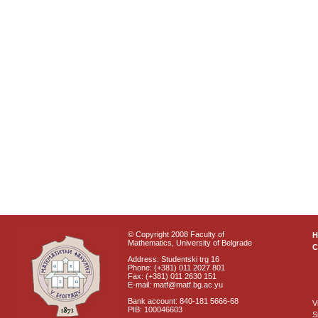
© Copyright 2008 Faculty of
Mathematics, University of Belgrade
C
Address: Studentski trg 16
Phone: (+381) 011 2027 801
Fax: (+381) 011 2630 151
E-mail: matf@matf.bg.ac.yu
Bank account: 840-181 5666-68
V
PIB: 100046603
S