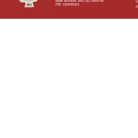
Bank account: 840-181 5666-68
V
PIB: 100046603
S