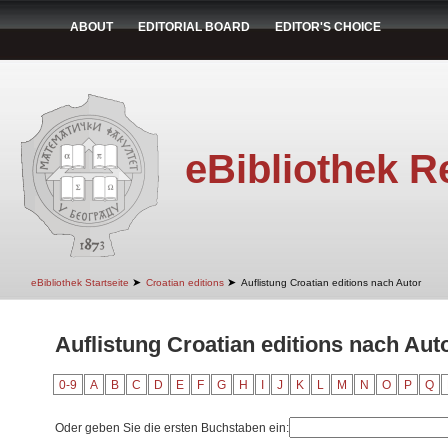
ABOUT
EDITORIAL BOARD
EDITOR'S CHOICE
eBibliothek R
➤
➤
eBibliothek Startseite
Croatian editions
Auflistung Croatian editions nach Autor
Auflistung Croatian editions nach Aut
0-9
A
B
C
D
E
F
G
H
I
J
K
L
M
N
O
P
Q
Oder geben Sie die ersten Buchstaben ein: