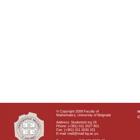
© Copyright 2008 Faculty of
Mathematics, University of Belgrade
C
Address: Studentski trg 16
Phone: (+381) 011 2027 801
Fax: (+381) 011 2630 151
E-mail: matf@matf.bg.ac.yu