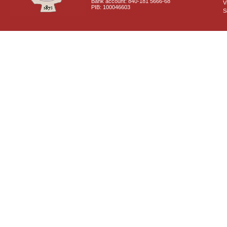
Bank account: 840-181 5666-68
V
PIB: 100046603
S