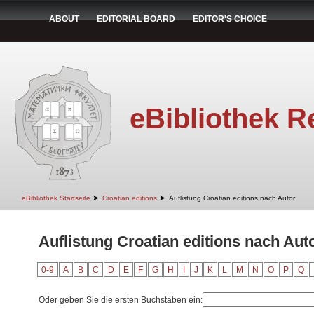
ABOUT
EDITORIAL BOARD
EDITOR'S CHOICE
eBibliothek R
➤
➤
eBibliothek Startseite
Croatian editions
Auflistung Croatian editions nach Autor
Auflistung Croatian editions nach Aut
0-9
A
B
C
D
E
F
G
H
I
J
K
L
M
N
O
P
Q
Oder geben Sie die ersten Buchstaben ein: