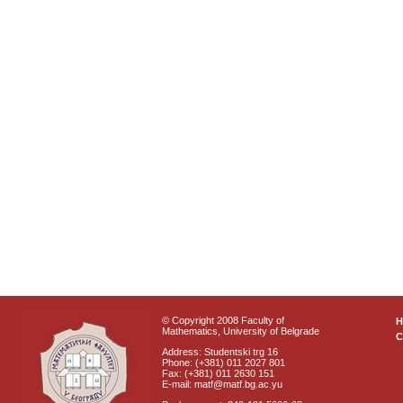
© Copyright 2008 Faculty of
Mathematics, University of Belgrade
C
Address: Studentski trg 16
Phone: (+381) 011 2027 801
Fax: (+381) 011 2630 151
E-mail: matf@matf.bg.ac.yu