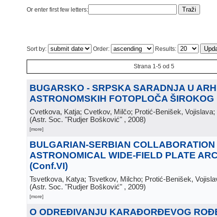
Or enter first few letters:
Sort by:
Order:
Results:
Strana 1-5 od 5
BUGARSKO - SRPSKA SARADNJA U ARH
ASTRONOMSKIH FOTOPLOČA ŠIROKOG
Cvetkova, Katja; Cvetkov, Milčo; Protić-Benišek, Vojislava; D
(
Astr. Soc. "Rudjer Bošković"
, 2008
)
[more]
BULGARIAN-SERBIAN COLLABORATION 
ASTRONOMICAL WIDE-FIELD PLATE ARC
(Conf.VI)
Tsvetkova, Katya; Tsvetkov, Milcho; Protić-Benišek, Vojislav
(
Astr. Soc. "Rudjer Bošković"
, 2009
)
[more]
O ODREĐIVANJU KARAĐORĐEVOG ROĐ