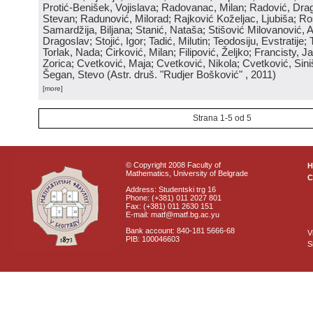
Protić-Benišek, Vojislava; Radovanac, Milan; Radović, Dra
Stevan; Radunović, Milorad; Rajković Koželjac, Ljubiša; Ros
Samardžija, Biljana; Stanić, Nataša; Stišović Milovanović, An
Dragoslav; Stojić, Igor; Tadić, Milutin; Teodosiju, Evstratije
Torlak, Nada; Ćirković, Milan; Filipović, Željko; Francisty, J
Zorica; Cvetković, Maja; Cvetković, Nikola; Cvetković, Sini
Šegan, Stevo
(
Astr. druš. "Rudjer Bošković"
, 2011
)
[more]
Strana 1-5 od 5
© Copyright 2008 Faculty of
Mathematics, University of Belgrade
C
Address: Studentski trg 16
Phone: (+381) 011 2027 801
Fax: (+381) 011 2630 151
E-mail: matf@matf.bg.ac.yu
Bank account: 840-181 5666-68
V
PIB: 100046603
S