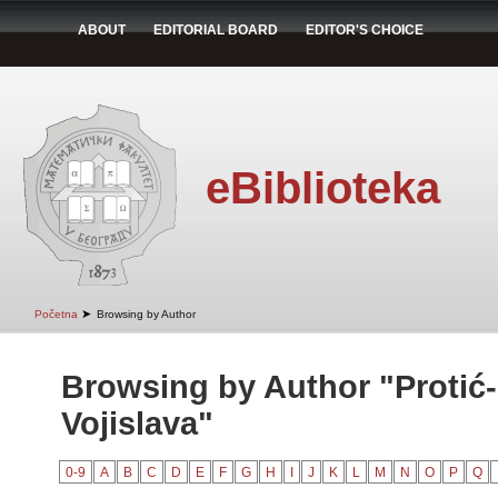
ABOUT
EDITORIAL BOARD
EDITOR'S CHOICE
eBiblioteka
➤
Početna
Browsing by Author
Browsing by Author "Protić
Vojislava"
0-9
A
B
C
D
E
F
G
H
I
J
K
L
M
N
O
P
Q