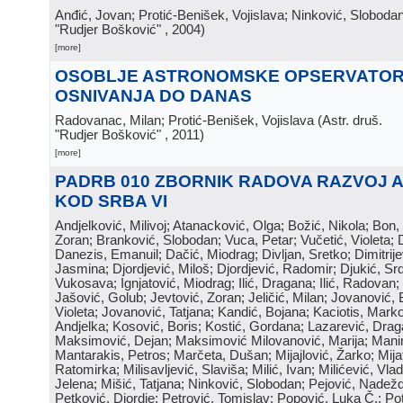
Anđić, Jovan; Protić-Benišek, Vojislava; Ninković, Sloboda
"Rudjer Bošković"
, 2004
)
[more]
OSOBLJE ASTRONOMSKE OPSERVATOR
OSNIVANJA DO DANAS
Radovanac, Milan; Protić-Benišek, Vojislava
(
Astr. druš.
"Rudjer Bošković"
, 2011
)
[more]
PADRB 010 ZBORNIK RADOVA RAZVOJ 
KOD SRBA VI
Andjelković, Milivoj; Atanacković, Olga; Božić, Nikola; Bon,
Zoran; Branković, Slobodan; Vuca, Petar; Vučetić, Violeta; D
Danezis, Emanuil; Dačić, Miodrag; Divljan, Sretko; Dimitrijev
Jasmina; Djordjević, Miloš; Djordjević, Radomir; Djukić, Srd
Vukosava; Ignjatović, Miodrag; Ilić, Dragana; Ilić, Radovan;
Jašović, Golub; Jevtović, Zoran; Jeličić, Milan; Jovanović, 
Violeta; Jovanović, Tatjana; Kandić, Bojana; Kaciotis, Mark
Andjelka; Kosović, Boris; Kostić, Gordana; Lazarević, Drag
Maksimović, Dejan; Maksimović Milovanović, Marija; Manima
Mantarakis, Petros; Marčeta, Dušan; Mijajlović, Žarko; Mijat
Ratomirka; Milisavljević, Slaviša; Milić, Ivan; Milićević, Vla
Jelena; Mišić, Tatjana; Ninković, Slobodan; Pejović, Nadež
Petković, Djordje; Petrović, Tomislav; Popović, Luka Č.; Po