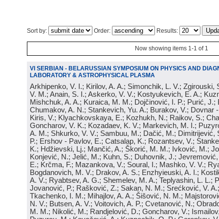
Sort by:
Order:
Results:
Now showing items 1-1 of 1
VI SERBIAN - BELARUSSIAN SYMPOSIUM ON PHYSICS AND DIAG
LABORATORY & ASTROPHYSICAL PLASMA
Arkhipenko, V. I.; Kirilov, A. A.; Simonchik, L. V.; Zgirouski,
V. M.; Anain, S. I.; Askerko, V. V.; Kostyukevich, E. A.; Kuzm
Mishchuk, A. A.; Kuraica, M. M.; Dojčinović, I. P.; Purić, J.;
Chumakov, A. N.; Stankevich, Yu. A.; Burakov, V.; Dovnar -
Kiris, V.; Klyachkovskaya, E.; Kozhukh, N.; Raikov, S.; Cha
Goncharov, V. K.; Kozadaev, K. V.; Markevich, M. I.; Puzyr
A. M.; Shkurko, V. V.; Sambuu, M.; Dačić, M.; Dimitrijević, S
P.; Ershov - Pavlov, E.; Catsalap, K.; Rozantsev, V.; Stanke
K.; Hdžievski, Lj.; Mančić, A.; Škorić, M. M.; Ivković, M.; Jov
Konjević, N.; Jelić, M.; Kuhn, S.; Duhovnik, J.; Jevremović, 
E.; Krčma, F.; Mazankova, V.; Soural, I.; Mashko, V. V.; Rya
Bogdanovich, M. V.; Drakov, A. S.; Enzhyieuski, A. I.; Kosti
A. V.; Ryabtsev, A. G.; Shemelev, M. A.; Teplyashin, L. L.; P
Jovanović, P.; Rašković, Z.; Sakan, N. M.; Srećković, V. A
Tkachenko, I. M.; Mihajlov, A. A.; Šišović, N. M.; Majstorovi
N. V.; Butsen, A. V.; Voitovich, A. P.; Cvetanović, N.; Obrad
M. M.; Nikolić, M.; Randjelović, D.; Goncharov, V.; Ismailov,