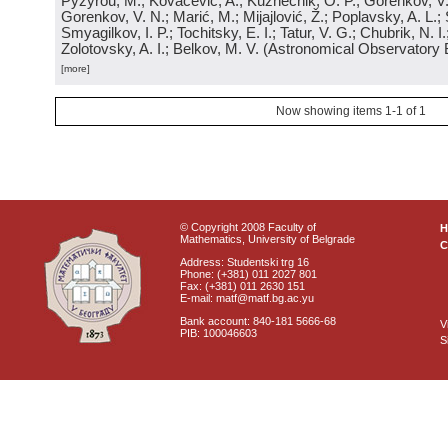
Pyzyrou, M.; Kovačević, A.; Kuznechik, O. P.; Gorenkov, V
Gorenkov, V. N.; Marić, M.; Mijajlović, Ž.; Poplavsky, A. L.; 
Smyagilkov, I. P.; Tochitsky, E. I.; Tatur, V. G.; Chubrik, N. I
Zolotovsky, A. I.; Belkov, M. V.
(
Astronomical Observatory 
[more]
Now showing items 1-1 of 1
© Copyright 2008 Faculty of
Mathematics, University of Belgrade
C
Address: Studentski trg 16
Phone: (+381) 011 2027 801
Fax: (+381) 011 2630 151
E-mail: matf@matf.bg.ac.yu
Bank account: 840-181 5666-68
V
PIB: 100046603
S