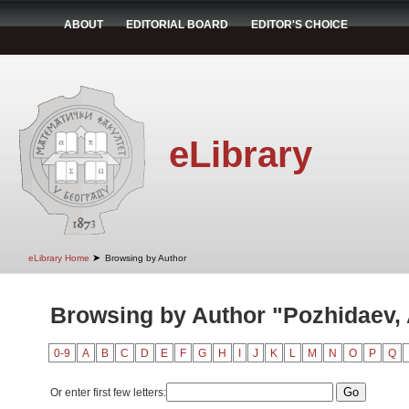
ABOUT
EDITORIAL BOARD
EDITOR'S CHOICE
eLibrary
➤
eLibrary Home
Browsing by Author
Browsing by Author "Pozhidaev, 
0-9
A
B
C
D
E
F
G
H
I
J
K
L
M
N
O
P
Q
Or enter first few letters: