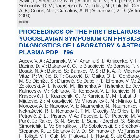
Savić, I.; Serebrakov, N. N.; Simončik, L. V.; Smrglikov, I. P
Suhodolov, D. V.; Tarasenko, N. V.; Trtica, M.; Ćuk, M.; Čern
A. F.; Čubrik, N. I.; Čumakov, A. N.; Šimanovič, V. D.
(
Astro
2000
)
[more]
PROCEEDINGS OF THE FIRST BELARUSS
YUGOSLAVIAN SYMPOSIUM ON PHYSICS
DIAGNOSTICS OF LABORATORY & ASTR
PLASMA PDP - I'96
Ageev, V. A.; Ažaranok, V. V.; Ananin, S. I.; Arhipenko, V. I.
Bagino, D. V.; Bakanovič, G. I.; Blagojević, V.; Borovik, F. N
Bosak, N. A.; Bukvić, S.; Burakov, V. S.; Bljk, A. P.; Videnović
Vitaz, P.; Vujičić, B. T.; Gaković, B.; Gaiko, O. L.; Gončarov, 
M. S.; Djeniže, S.; Djurović, S.; Dubelir, T.; Efremov, V. V.; 
Zolotovski, A. I.; Ivković, M.; Ilishenko, A.; Ilishenko, E.; Jov
Kalinovsky, V.; Kobilarov, R.; Koncevoi, V. L.; Konjević, N.;
Kravcevič, I. I.; Kuznechik, O. P.; Kuraica, M. M.; Labat, J.;
Mijatović, Z.; Milosavljević, V.; Milosavljević, M.; Minjko, L. 
Morozov, A. I.; Nasonov, V. I.; Naumenko, N.; Naumenkov, P
Nekrašević, R. I.; Nenadović, T. M.; Okovity, V.; Orlov, L. N
Petrović, Z. Lj.; Pisarev, V. A.; Popović, L. Č.; Popović, M. V.
Purić, J.; Raikov, S. N.; Savić, I.; Sahal - Brechot, S.; Sikol
Simonichik, L. V.; Smrglikov, I. P.; Sobolevskij, S.; Srećković
Stepanov, K. L.; Stojanović, V. D.; Shimanovich, V.; Tarasen
I.; Tolkač, V. I.; Ćuk, M.; Filatova, I. I.; Havat, Š. alj; Čebo