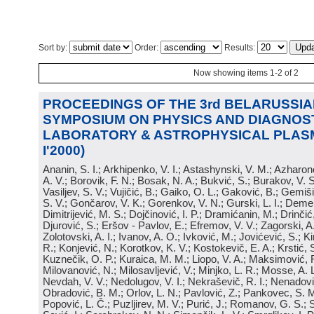
Sort by:
Order:
Results:
Now showing items 1-2 of 2
PROCEEDINGS OF THE 3rd BELARUSSIA
SYMPOSIUM ON PHYSICS AND DIAGNOS
LABORATORY & ASTROPHYSICAL PLASM
I'2000)
Ananin, S. I.; Arkhipenko, V. I.; Astashynski, V. M.; Azharon
A. V.; Borovik, F. N.; Bosak, N. A.; Bukvić, S.; Burakov, V. 
Vasiljev, S. V.; Vujičić, B.; Gaiko, O. L.; Gaković, B.; Gemiš
S. V.; Gončarov, V. K.; Gorenkov, V. N.; Gurski, L. I.; Dem
Dimitrijević, M. S.; Dojčinović, I. P.; Dramićanin, M.; Drinčić,
Djurović, S.; Eršov - Pavlov, E.; Efremov, V. V.; Zagorski, A.
Zolotovski, A. I.; Ivanov, A. O.; Ivković, M.; Jovićević, S.; Kir
R.; Konjević, N.; Korotkov, K. V.; Kostokevič, E. A.; Krstić,
Kuznečik, O. P.; Kuraica, M. M.; Liopo, V. A.; Maksimović, R.
Milovanović, N.; Milosavljević, V.; Minjko, L. R.; Mosse, A. L
Nevdah, V. V.; Nedolugov, V. I.; Nekraševič, R. I.; Nenadović,
Obradović, B. M.; Orlov, L. N.; Pavlović, Z.; Pankovec, S. M
Popović, L. Č.; Puzljirev, M. V.; Purić, J.; Romanov, G. S.;