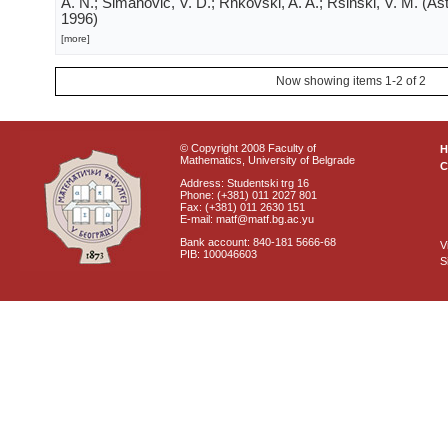
A. N.; Šimanovič, V. D.; Rnkovski, A. A.; Rsinski, V. M.
(
Ast
1996
)
[more]
Now showing items 1-2 of 2
© Copyright 2008 Faculty of
Mathematics, University of Belgrade
C
Address: Studentski trg 16
Phone: (+381) 011 2027 801
Fax: (+381) 011 2630 151
E-mail: matf@matf.bg.ac.yu
Bank account: 840-181 5666-68
V
PIB: 100046603
S