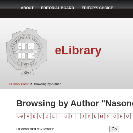
ABOUT
EDITORIAL BOARD
EDITOR'S CHOICE
eLibrary
➤
eLibrary Home
Browsing by Author
Browsing by Author "Nasonov
0-9
A
B
C
D
E
F
G
H
I
J
K
L
M
N
O
P
Q
Or enter first few letters: