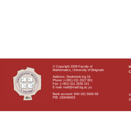
© Copyright 2008 Faculty of
Mathematics, University of Belgrade
C
Address: Studentski trg 16
Phone: (+381) 011 2027 801
Fax: (+381) 011 2630 151
E-mail: matf@matf.bg.ac.yu
Bank account: 840-181 5666-68
V
PIB: 100046603
S