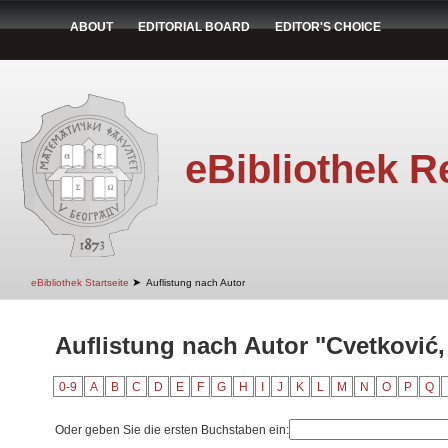
ABOUT
EDITORIAL BOARD
EDITOR'S CHOICE
eBibliothek R
➤
eBibliothek Startseite
Auflistung nach Autor
Auflistung nach Autor "Cvetković,
0-9
A
B
C
D
E
F
G
H
I
J
K
L
M
N
O
P
Q
Oder geben Sie die ersten Buchstaben ein: