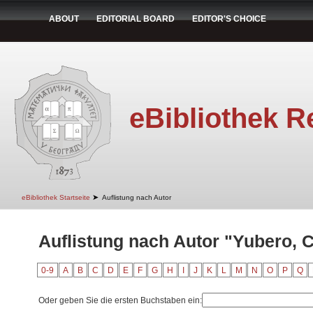
ABOUT
EDITORIAL BOARD
EDITOR'S CHOICE
eBibliothek R
➤
eBibliothek Startseite
Auflistung nach Autor
Auflistung nach Autor "Yubero, C
0-9
A
B
C
D
E
F
G
H
I
J
K
L
M
N
O
P
Q
Oder geben Sie die ersten Buchstaben ein: