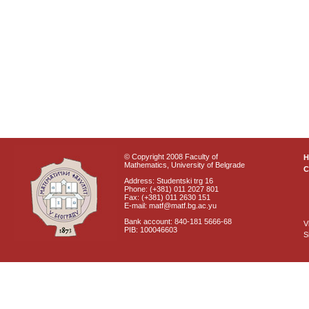
© Copyright 2008 Faculty of
Mathematics, University of Belgrade
C
Address: Studentski trg 16
Phone: (+381) 011 2027 801
Fax: (+381) 011 2630 151
E-mail: matf@matf.bg.ac.yu
Bank account: 840-181 5666-68
V
PIB: 100046603
S