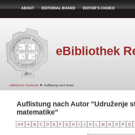
ABOUT
EDITORIAL BOARD
EDITOR'S CHOICE
eBibliothek R
➤
eBibliothek Startseite
Auflistung nach Autor
Auflistung nach Autor "Udruženje 
matematike"
0-9
A
B
C
D
E
F
G
H
I
J
K
L
M
N
O
P
Q