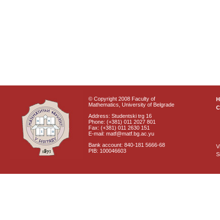
© Copyright 2008 Faculty of
Mathematics, University of Belgrade
C
Address: Studentski trg 16
Phone: (+381) 011 2027 801
Fax: (+381) 011 2630 151
E-mail: matf@matf.bg.ac.yu
Bank account: 840-181 5666-68
V
PIB: 100046603
S