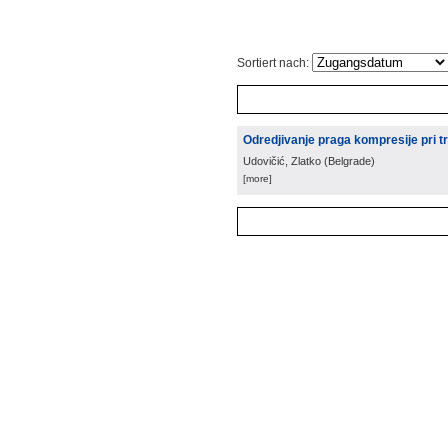
Sortiert nach:
Odredjivanje praga kompresije pri t
Udovičić, Zlatko
(
Belgrade
)
[more]