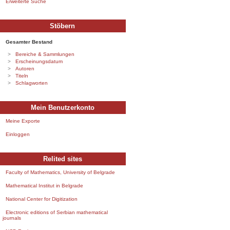
Erweiterte Suche
Stöbern
Gesamter Bestand
Bereiche & Sammlungen
Erscheinungsdatum
Autoren
Titeln
Schlagworten
Mein Benutzerkonto
Meine Exporte
Einloggen
Relited sites
Faculty of Mathematics, University of Belgrade
Mathematical Institut in Belgrade
National Center for Digitization
Electronic editions of Serbian mathematical
journals