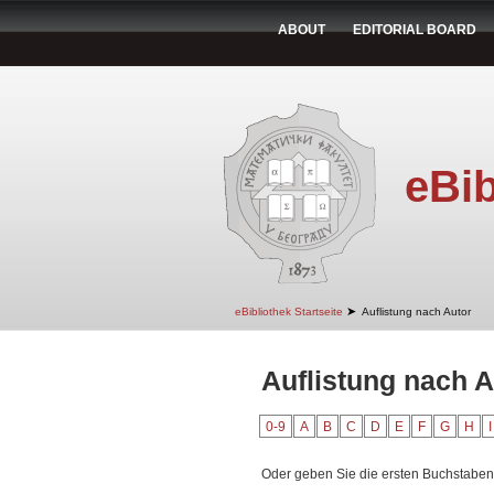
ABOUT
EDITORIAL BOARD
eBib
➤
eBibliothek Startseite
Auflistung nach Autor
Auflistung nach A
0-9
A
B
C
D
E
F
G
H
I
Oder geben Sie die ersten Buchstaben