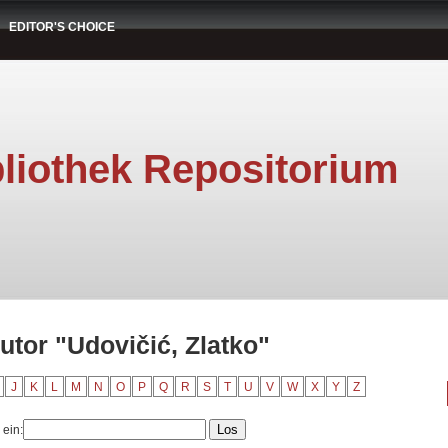
EDITOR'S CHOICE
liothek Repositorium
utor "Udovičić, Zlatko"
J
K
L
M
N
O
P
Q
R
S
T
U
V
W
X
Y
Z
 ein: