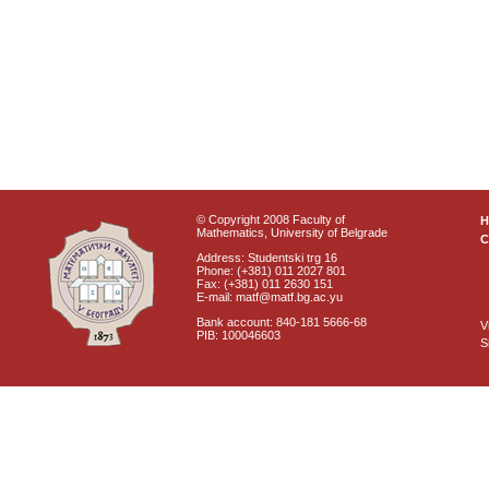
© Copyright 2008 Faculty of
Mathematics, University of Belgrade
C
Address: Studentski trg 16
Phone: (+381) 011 2027 801
Fax: (+381) 011 2630 151
E-mail: matf@matf.bg.ac.yu
Bank account: 840-181 5666-68
V
PIB: 100046603
S