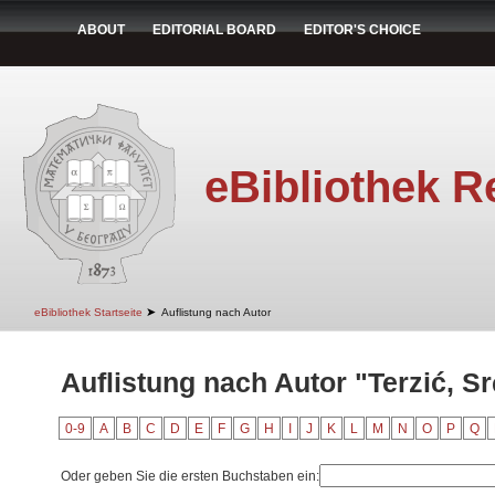
ABOUT
EDITORIAL BOARD
EDITOR'S CHOICE
eBibliothek R
➤
eBibliothek Startseite
Auflistung nach Autor
Auflistung nach Autor "Terzić, S
0-9
A
B
C
D
E
F
G
H
I
J
K
L
M
N
O
P
Q
Oder geben Sie die ersten Buchstaben ein: