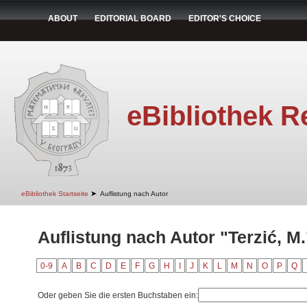
ABOUT
EDITORIAL BOARD
EDITOR'S CHOICE
eBibliothek R
➤
eBibliothek Startseite
Auflistung nach Autor
Auflistung nach Autor "Terzić, M.
0-9
A
B
C
D
E
F
G
H
I
J
K
L
M
N
O
P
Q
Oder geben Sie die ersten Buchstaben ein: