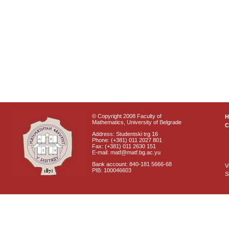
© Copyright 2008 Faculty of
Mathematics, University of Belgrade
C
Address: Studentski trg 16
Phone: (+381) 011 2027 801
Fax: (+381) 011 2630 151
E-mail: matf@matf.bg.ac.yu
Bank account: 840-181 5666-68
V
PIB: 100046603
S