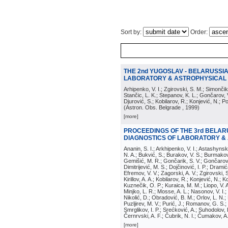
Sort by:
Order:
THE 2nd YUGOSLAV - BELARUSSI
LABORATORY & ASTROPHYSICAL
Arhipenko, V. I.; Zgirovski, S. M.; Simončik
Stančic, L. K.; Stepanov, K. L.; Gončarov, V.
Djurović, S.; Kobilarov, R.; Konjević, N.; P
(
Astron. Obs. Belgrade
, 1999
)
[more]
PROCEEDINGS OF THE 3rd BELAR
DIAGNOSTICS OF LABORATORY & A
Ananin, S. I.; Arkhipenko, V. I.; Astashynsk
N. A.; Bukvić, S.; Burakov, V. S.; Burmakov, 
Gemišić, M. R.; Gončarik, S. V.; Gončarov,
Dimitrijević, M. S.; Dojčinović, I. P.; Drami
Efremov, V. V.; Zagorski, A. V.; Zgirovski, S
Kirillov, A. A.; Kobilarov, R.; Konjević, N.; 
Kuznečik, O. P.; Kuraica, M. M.; Liopo, V. A
Minjko, L. R.; Mosse, A. L.; Nasonov, V. I.;
Nikolić, D.; Obradović, B. M.; Orlov, L. N.;
Puzljirev, M. V.; Purić, J.; Romanov, G. S.;
Smrglikov, I. P.; Srećković, A.; Suhodolov, 
Černrvski, A. F.; Čubrik, N. I.; Čumakov, A
[more]