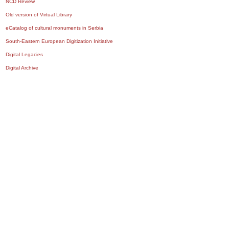
NCD Review
Old version of Virtual Library
eCatalog of cultural monuments in Serbia
South-Eastern European Digitization Initiative
Digital Legacies
Digital Archive