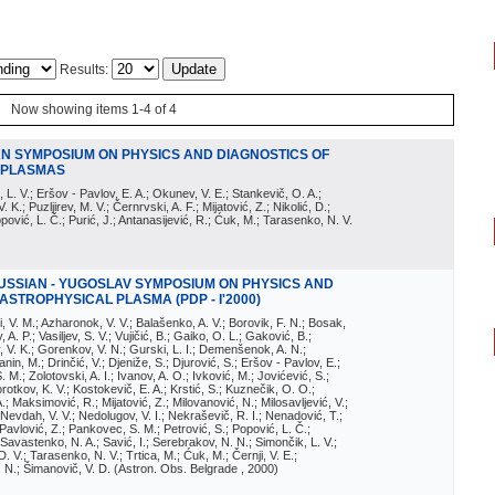
Results:
Now showing items 1-4 of 4
AN SYMPOSIUM ON PHYSICS AND DIAGNOSTICS OF
 PLASMAS
, L. V.; Eršov - Pavlov, E. A.; Okunev, V. E.; Stankevič, O. A.;
 K.; Puzljirev, M. V.; Černrvski, A. F.; Mijatović, Z.; Nikolić, D.;
opović, L. Č.; Purić, J.; Antanasijević, R.; Ćuk, M.; Tarasenko, N. V.
USSIAN - YUGOSLAV SYMPOSIUM ON PHYSICS AND
STROPHYSICAL PLASMA (PDP - I'2000)
i, V. M.; Azharonok, V. V.; Balašenko, A. V.; Borovik, F. N.; Bosak,
A. P.; Vasiljev, S. V.; Vujičić, B.; Gaiko, O. L.; Gaković, B.;
 V. K.; Gorenkov, V. N.; Gurski, L. I.; Demenšenok, A. N.;
ćanin, M.; Drinčić, V.; Djeniže, S.; Djurović, S.; Eršov - Pavlov, E.;
. M.; Zolotovski, A. I.; Ivanov, A. O.; Ivković, M.; Jovićević, S.;
Korotkov, K. V.; Kostokevič, E. A.; Krstić, S.; Kuznečik, O. O.;
.; Maksimović, R.; Mijatović, Z.; Milovanović, N.; Milosavljević, V.;
 Nevdah, V. V.; Nedolugov, V. I.; Nekraševič, R. I.; Nenadović, T.;
 Pavlović, Z.; Pankovec, S. M.; Petrović, S.; Popović, L. Č.;
 Savastenko, N. A.; Savić, I.; Serebrakov, N. N.; Simončik, L. V.;
D. V.; Tarasenko, N. V.; Trtica, M.; Ćuk, M.; Černji, V. E.;
. N.; Šimanovič, V. D.
(
Astron. Obs. Belgrade
, 2000
)