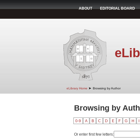
ABOUT
EDITORIAL BOARD
eLib
➤
eLibrary Home
Browsing by Author
Browsing by Autho
0-9
A
B
C
D
E
F
G
H
I
Or enter first few letters: