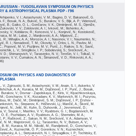
ARUSSIAN - YUGOSLAVIAN SYMPOSIUM ON PHYSICS
Y & ASTROPHYSICAL PLASMA PDP - I'96
; Arhipenko, V. I.; Astashynski, V. M.; Bagino, D. V.; Bakanovič, G.
A. F.; Bosak, N. A.; Bukvić, S.; Burakov, V. S.; Bljk, A. P.; Videnović,
aković, B.; Gaiko, O. L.; Gončarov, V. K.; Dimitrijević, M. S.; Djeniže,
 Žukovski, V. V.; Zolotovski, A. I.; Ivković, M.; Ilishenko, A.;
novsky, V.; Kobilarov, R.; Koncevoi, V. L.; Konjević, N.; Kostokevič,
raica, M. M.; Labat, J.; Manjkovski, A. A.; Mijatović, Z.;
 L. R.; Mihajlov, A. A.; Morozov, A. I.; Nasonov, V. I.; Naumenko, N.;
, R. I.; Nenadović, T. M.; Okovity, V.; Orlov, L. N.; Pavlov, M.;
Č.; Popović, M. V.; Puzljirev, M. V.; Purić, J.; Raikov, S. N.; Savić,
monichik, L. V.; Smrglikov, I. P.; Sobolevskij, S.; Srećković, A.;
 V. D.; Shimanovich, V.; Tarasenko, N. V.; Terešin, V. I.; Tolkač, V.
Čebotarev, V. V.; Čumakov, A. N.; Šimanovič, V. D.; Rnkovski, A. A.;
96
)
POSIUM ON PHYSICS AND DIAGNOSTICS OF
 PLASMA
 L. V.; Zgirouski, S. M.; Astashynski, V. M.; Anain, S. I.; Askerko, V.
ishchuk, A. A.; Kuraica, M. M.; Dojčinović, I. P.; Purić, J.; Bosak,
; Burakov, V.; Dovnar - Zapolskaya, E.; Kiris, V.; Klyachkovskaya,
 M.; Goncharov, V. K.; Kozadaev, K. V.; Markevich, M. I.; Puzyrou,
uu, M.; Dačić, M.; Dimitrijević, S. M.; Dojčinović, I. P.; Ershov -
ankevich, Yu.; Stepanov, K.; Hdžievski, Lj.; Mančić, A.; Škorić, M.
onjević, N.; Jelić, M.; Kuhn, S.; Duhovnik, J.; Jevremović, D.;
, V.; Soural, I.; Mashko, V. V.; Ryabtsev, G. I.; Bogdanovich, M.
k, O. E.; Pozhidaev, A. V.; Ryabtsev, A. G.; Shemelev, M. A.;
ć, P.; Rašković, Z.; Sakan, N. M.; Srećković, V. A.; Adamyan, V.
ić, N. M.; Majstorović, G. Lj.; Tarasenko, N. V.; Butsen, A. V.;
, B. M.; Kuraica, M. M.; Nikolić, M.; Randjelović, D.; Goncharov, V.;
ačević, A.; Kuznechik, O. P.; Gorenkov, V. N.; Kuznechick;
Poplavsky, A. L.; Stetyukevich, N. I.; Smyagilkov, I. P.; Tochitsky, E.