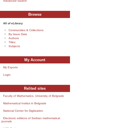
Advanced Search
Browse
All of eLibrary
Communities & Collections
By Issue Date
Authors
Titles
Subjects
My Account
My Exports
Login
Relited sites
Faculty of Mathematics, University of Belgrade
Mathematical Institut in Belgrade
National Center for Digitization
Electronic editions of Serbian mathematical
journals