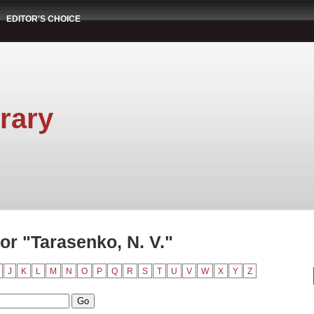
EDITOR'S CHOICE
rary
r "Tarasenko, N. V."
J
K
L
M
N
O
P
Q
R
S
T
U
V
W
X
Y
Z