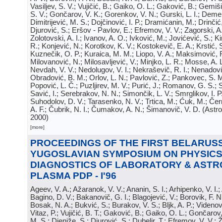
Vasiljev, S. V.; Vujičić, B.; Gaiko, O. L.; Gaković, B.; Gemiš
S. V.; Gončarov, V. K.; Gorenkov, V. N.; Gurski, L. I.; Dem
Dimitrijević, M. S.; Dojčinović, I. P.; Dramićanin, M.; Drinčić,
Djurović, S.; Eršov - Pavlov, E.; Efremov, V. V.; Zagorski, A.
Zolotovski, A. I.; Ivanov, A. O.; Ivković, M.; Jovićević, S.; Kir
R.; Konjević, N.; Korotkov, K. V.; Kostokevič, E. A.; Krstić,
Kuznečik, O. P.; Kuraica, M. M.; Liopo, V. A.; Maksimović, R.
Milovanović, N.; Milosavljević, V.; Minjko, L. R.; Mosse, A. L
Nevdah, V. V.; Nedolugov, V. I.; Nekraševič, R. I.; Nenadović,
Obradović, B. M.; Orlov, L. N.; Pavlović, Z.; Pankovec, S. M
Popović, L. Č.; Puzljirev, M. V.; Purić, J.; Romanov, G. S.;
Savić, I.; Serebrakov, N. N.; Simončik, L. V.; Smrglikov, I. P
Suhodolov, D. V.; Tarasenko, N. V.; Trtica, M.; Ćuk, M.; Čern
A. F.; Čubrik, N. I.; Čumakov, A. N.; Šimanovič, V. D.
(
Astro
2000
)
[more]
PROCEEDINGS OF THE FIRST BELARUSS
YUGOSLAVIAN SYMPOSIUM ON PHYSICS
DIAGNOSTICS OF LABORATORY & ASTR
PLASMA PDP - I'96
Ageev, V. A.; Ažaranok, V. V.; Ananin, S. I.; Arhipenko, V. I.
Bagino, D. V.; Bakanovič, G. I.; Blagojević, V.; Borovik, F. N
Bosak, N. A.; Bukvić, S.; Burakov, V. S.; Bljk, A. P.; Videnović
Vitaz, P.; Vujičić, B. T.; Gaković, B.; Gaiko, O. L.; Gončarov, 
M. S.; Djeniže, S.; Djurović, S.; Dubelir, T.; Efremov, V. V.; 