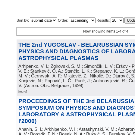
Sort by:
Order:
Results:
Now showing items 1-4 of 4
THE 2nd YUGOSLAV - BELARUSSIAN S
PHYSICS AND DIAGNOSTICS OF LABOR
ASTROPHYSICAL PLASMAS
Arhipenko, V. I.; Zgirovski, S. M.; Simončik, L. V.; Eršov - 
V. E.; Stankevič, O. A.; Stančic, L. K.; Stepanov, K. L.; Gonč
M. V.; Černrvski, A. F.; Mijatović, Z.; Nikolić, D.; Djurović, S
Konjević, N.; Popović, L. Č.; Purić, J.; Antanasijević, R.; Ć
V.
(
Astron. Obs. Belgrade
, 1999
)
[more]
PROCEEDINGS OF THE 3rd BELARUSSIA
SYMPOSIUM ON PHYSICS AND DIAGNOS
LABORATORY & ASTROPHYSICAL PLASM
I'2000)
Ananin, S. I.; Arkhipenko, V. I.; Astashynski, V. M.; Azharon
A. V.; Borovik, F. N.; Bosak, N. A.; Bukvić, S.; Burakov, V. 