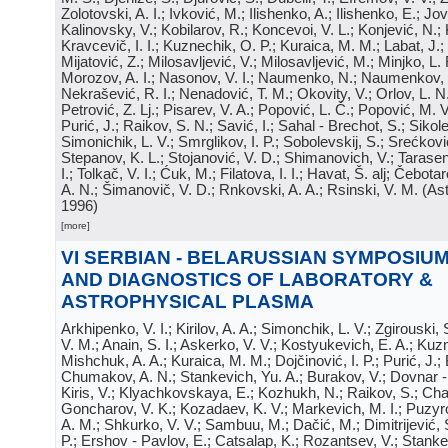
Zolotovski, A. I.; Ivković, M.; Ilishenko, A.; Ilishenko, E.; Jov
Kalinovsky, V.; Kobilarov, R.; Koncevoi, V. L.; Konjević, N.;
Kravcevič, I. I.; Kuznechik, O. P.; Kuraica, M. M.; Labat, J.;
Mijatović, Z.; Milosavljević, V.; Milosavljević, M.; Minjko, L. 
Morozov, A. I.; Nasonov, V. I.; Naumenko, N.; Naumenkov, P
Nekrašević, R. I.; Nenadović, T. M.; Okovity, V.; Orlov, L. N
Petrović, Z. Lj.; Pisarev, V. A.; Popović, L. Č.; Popović, M. V.
Purić, J.; Raikov, S. N.; Savić, I.; Sahal - Brechot, S.; Sikol
Simonichik, L. V.; Smrglikov, I. P.; Sobolevskij, S.; Srećković
Stepanov, K. L.; Stojanović, V. D.; Shimanovich, V.; Tarasen
I.; Tolkač, V. I.; Ćuk, M.; Filatova, I. I.; Havat, Š. alj; Čebo
A. N.; Šimanovič, V. D.; Rnkovski, A. A.; Rsinski, V. M.
(
Ast
1996
)
[more]
VI SERBIAN - BELARUSSIAN SYMPOSIU
AND DIAGNOSTICS OF LABORATORY &
ASTROPHYSICAL PLASMA
Arkhipenko, V. I.; Kirilov, A. A.; Simonchik, L. V.; Zgirouski,
V. M.; Anain, S. I.; Askerko, V. V.; Kostyukevich, E. A.; Kuzm
Mishchuk, A. A.; Kuraica, M. M.; Dojčinović, I. P.; Purić, J.;
Chumakov, A. N.; Stankevich, Yu. A.; Burakov, V.; Dovnar -
Kiris, V.; Klyachkovskaya, E.; Kozhukh, N.; Raikov, S.; Cha
Goncharov, V. K.; Kozadaev, K. V.; Markevich, M. I.; Puzyr
A. M.; Shkurko, V. V.; Sambuu, M.; Dačić, M.; Dimitrijević, S
P.; Ershov - Pavlov, E.; Catsalap, K.; Rozantsev, V.; Stanke