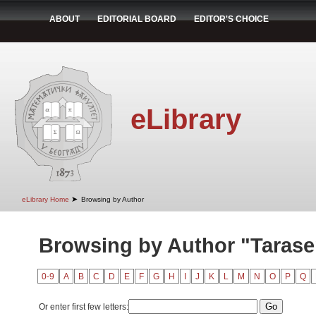
ABOUT
EDITORIAL BOARD
EDITOR'S CHOICE
eLibrary
➤
eLibrary Home
Browsing by Author
Browsing by Author "Tarasen
0-9
A
B
C
D
E
F
G
H
I
J
K
L
M
N
O
P
Q
Or enter first few letters: