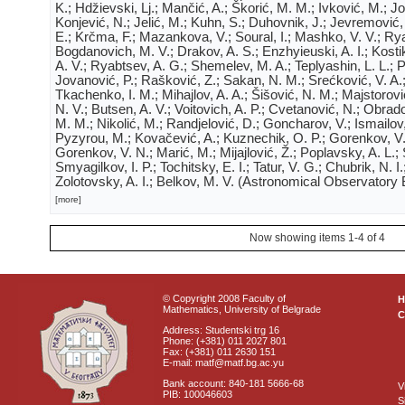
K.; Hdžievski, Lj.; Mančić, A.; Škorić, M. M.; Ivković, M.; Jov
Konjević, N.; Jelić, M.; Kuhn, S.; Duhovnik, J.; Jevremović, 
E.; Krčma, F.; Mazankova, V.; Soural, I.; Mashko, V. V.; Rya
Bogdanovich, M. V.; Drakov, A. S.; Enzhyieuski, A. I.; Kosti
A. V.; Ryabtsev, A. G.; Shemelev, M. A.; Teplyashin, L. L.; P
Jovanović, P.; Rašković, Z.; Sakan, N. M.; Srećković, V. A
Tkachenko, I. M.; Mihajlov, A. A.; Šišović, N. M.; Majstorovi
N. V.; Butsen, A. V.; Voitovich, A. P.; Cvetanović, N.; Obrad
M. M.; Nikolić, M.; Randjelović, D.; Goncharov, V.; Ismailov,
Pyzyrou, M.; Kovačević, A.; Kuznechik, O. P.; Gorenkov, V
Gorenkov, V. N.; Marić, M.; Mijajlović, Ž.; Poplavsky, A. L.; 
Smyagilkov, I. P.; Tochitsky, E. I.; Tatur, V. G.; Chubrik, N. I
Zolotovsky, A. I.; Belkov, M. V.
(
Astronomical Observatory 
[more]
Now showing items 1-4 of 4
© Copyright 2008 Faculty of
Mathematics, University of Belgrade
C
Address: Studentski trg 16
Phone: (+381) 011 2027 801
Fax: (+381) 011 2630 151
E-mail: matf@matf.bg.ac.yu
Bank account: 840-181 5666-68
V
PIB: 100046603
S