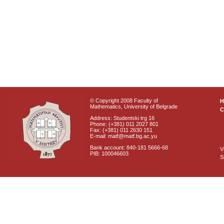
© Copyright 2008 Faculty of
Mathematics, University of Belgrade
C
Address: Studentski trg 16
Phone: (+381) 011 2027 801
Fax: (+381) 011 2630 151
E-mail: matf@matf.bg.ac.yu
Bank account: 840-181 5666-68
V
PIB: 100046603
S