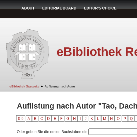
ABOUT
EDITORIAL BOARD
EDITOR'S CHOICE
eBibliothek R
➤
eBibliothek Startseite
Auflistung nach Autor
Auflistung nach Autor "Tao, Dac
0-9
A
B
C
D
E
F
G
H
I
J
K
L
M
N
O
P
Q
Oder geben Sie die ersten Buchstaben ein: