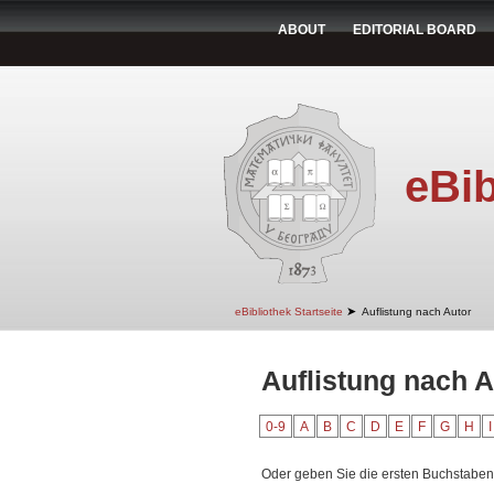
ABOUT
EDITORIAL BOARD
eBib
➤
eBibliothek Startseite
Auflistung nach Autor
Auflistung nach A
0-9
A
B
C
D
E
F
G
H
I
Oder geben Sie die ersten Buchstaben