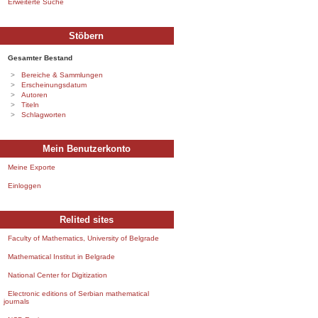
Erweiterte Suche
Stöbern
Gesamter Bestand
Bereiche & Sammlungen
Erscheinungsdatum
Autoren
Titeln
Schlagworten
Mein Benutzerkonto
Meine Exporte
Einloggen
Relited sites
Faculty of Mathematics, University of Belgrade
Mathematical Institut in Belgrade
National Center for Digitization
Electronic editions of Serbian mathematical
journals