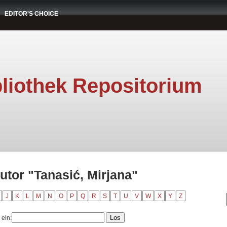
EDITOR'S CHOICE
liothek Repositorium
utor "Tanasić, Mirjana"
J
K
L
M
N
O
P
Q
R
S
T
U
V
W
X
Y
Z
 ein: