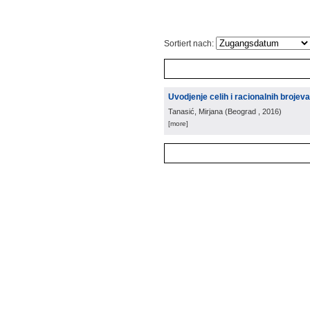
Sortiert nach:
Uvodjenje celih i racionalnih brojeva
Tanasić, Mirjana
(
Beograd
, 2016
)
[more]