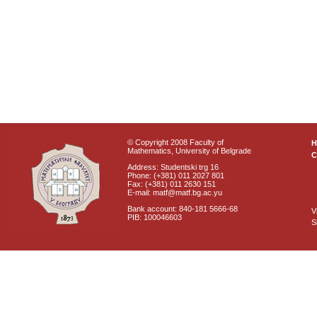
© Copyright 2008 Faculty of
Mathematics, University of Belgrade
C
Address: Studentski trg 16
Phone: (+381) 011 2027 801
Fax: (+381) 011 2630 151
E-mail: matf@matf.bg.ac.yu
Bank account: 840-181 5666-68
V
PIB: 100046603
S