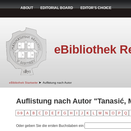
ABOUT
EDITORIAL BOARD
EDITOR'S CHOICE
eBibliothek R
➤
eBibliothek Startseite
Auflistung nach Autor
Auflistung nach Autor "Tanasić, 
0-9
A
B
C
D
E
F
G
H
I
J
K
L
M
N
O
P
Q
Oder geben Sie die ersten Buchstaben ein: