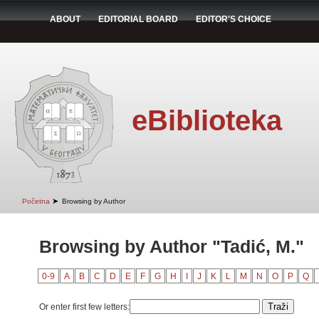
ABOUT
EDITORIAL BOARD
EDITOR'S CHOICE
eBiblioteka
➤
Početna
Browsing by Author
Browsing by Author "Tadić, M."
0-9
A
B
C
D
E
F
G
H
I
J
K
L
M
N
O
P
Q
Or enter first few letters: