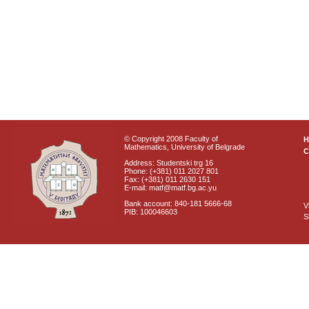
© Copyright 2008 Faculty of
Mathematics, University of Belgrade
C
Address: Studentski trg 16
Phone: (+381) 011 2027 801
Fax: (+381) 011 2630 151
E-mail: matf@matf.bg.ac.yu
Bank account: 840-181 5666-68
V
PIB: 100046603
S