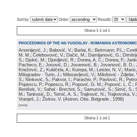
Sort by:
Order:
Results:
Strana 1-1 od 1
PROCEEDINGS OF THE 4th YUGOSLAV - ROMANIAN ASTRONOMIC
Arsenijević, J.; Babović, V.; Barlai, K.; Beirmann, P.L.; Cvet
M. M.; Čelebovović, V.; Dačić, M.; Damljanović, G.; Dimitrij
S.; Djokić, M.; Djordjević, R.; Donea, A. C.; Donea, F.; Jank
Pacheco, E.; Josović, D.; Jovanović, B.; Jovanović, B. D.; 
Knežević, Z.; Kubičela, A.; Kurepa, M.; Leister, N. V.; Maris, 
Milogradov - Turin, J.; Milosavljević, V.; Milošević - Zdjelar, 
S.; Ninković, S.; Pakvor, I.; Parashiv, P.; Pavlović, R.; Petro
Popescu, P.; Popescu, R.; Popović, G. M.; Popović, L. Č.; P
Benišek, V.; Sahal - Brechot, S.; Samurović, S.; Simić, S.; S
M.; Tankosić, D.; Tomić, A. S.; Trajković, N.; Trajkovska, V.; 
Vranješ, J.; Živkov, V.
(
Astron. Obs. Belgrade
, 1998
)
[more]
Strana 1-1 od 1