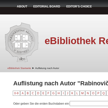
ABOUT
EDITORIAL BOARD
EDITOR'S CHOICE
eBibliothek R
➤
eBibliothek Startseite
Auflistung nach Autor
Auflistung nach Autor "Rabinovič,
0-9
A
B
C
D
E
F
G
H
I
J
K
L
M
N
O
P
Q
Oder geben Sie die ersten Buchstaben ein: