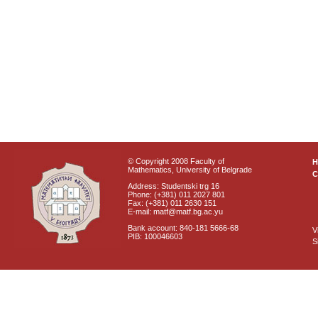
© Copyright 2008 Faculty of
Mathematics, University of Belgrade
C
Address: Studentski trg 16
Phone: (+381) 011 2027 801
Fax: (+381) 011 2630 151
E-mail: matf@matf.bg.ac.yu
Bank account: 840-181 5666-68
V
PIB: 100046603
S