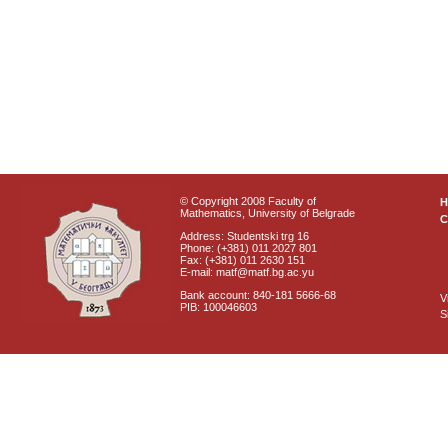
© Copyright 2008 Faculty of
Mathematics, University of Belgrade
C
Address: Studentski trg 16
Phone: (+381) 011 2027 801
Fax: (+381) 011 2630 151
E-mail: matf@matf.bg.ac.yu
Bank account: 840-181 5666-68
V
PIB: 100046603
S