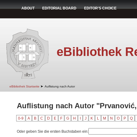
ABOUT
EDITORIAL BOARD
EDITOR'S CHOICE
eBibliothek R
➤
eBibliothek Startseite
Auflistung nach Autor
Auflistung nach Autor "Prvanović
0-9
A
B
C
D
E
F
G
H
I
J
K
L
M
N
O
P
Q
Oder geben Sie die ersten Buchstaben ein: