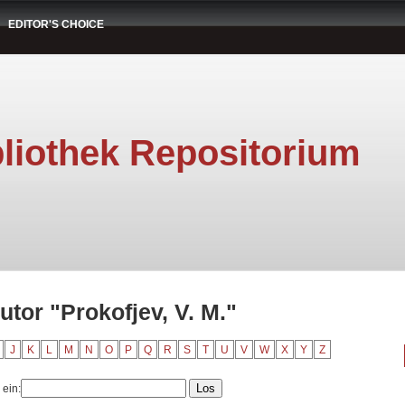
EDITOR'S CHOICE
liothek Repositorium
utor "Prokofjev, V. M."
J
K
L
M
N
O
P
Q
R
S
T
U
V
W
X
Y
Z
 ein: