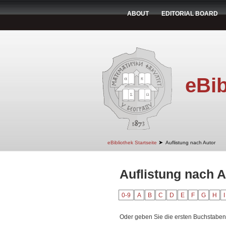
ABOUT
EDITORIAL BOARD
eBib
➤
eBibliothek Startseite
Auflistung nach Autor
Auflistung nach A
0-9
A
B
C
D
E
F
G
H
I
Oder geben Sie die ersten Buchstaben