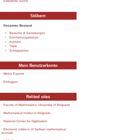
Erweiterte Suche
Stöbern
Gesamter Bestand
Bereiche & Sammlungen
Erscheinungsdatum
Autoren
Titeln
Schlagworten
Mein Benutzerkonto
Meine Exporte
Einloggen
Relited sites
Faculty of Mathematics, University of Belgrade
Mathematical Institut in Belgrade
National Center for Digitization
Electronic editions of Serbian mathematical
journals