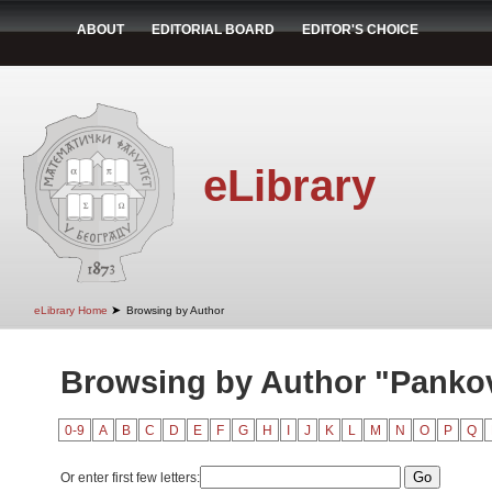
ABOUT
EDITORIAL BOARD
EDITOR'S CHOICE
eLibrary
➤
eLibrary Home
Browsing by Author
Browsing by Author "Pankov
0-9
A
B
C
D
E
F
G
H
I
J
K
L
M
N
O
P
Q
Or enter first few letters: