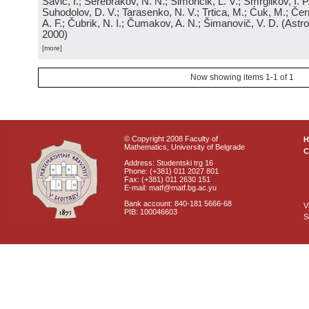
Savić, I.; Serebrakov, N. N.; Simončik, L. V.; Smrglikov, I. P
Suhodolov, D. V.; Tarasenko, N. V.; Trtica, M.; Ćuk, M.; Čern
A. F.; Čubrik, N. I.; Čumakov, A. N.; Šimanovič, V. D.
(
Astro
2000
)
[more]
Now showing items 1-1 of 1
© Copyright 2008 Faculty of
Mathematics, University of Belgrade
C
Address: Studentski trg 16
Phone: (+381) 011 2027 801
Fax: (+381) 011 2630 151
E-mail: matf@matf.bg.ac.yu
Bank account: 840-181 5666-68
V
PIB: 100046603
S