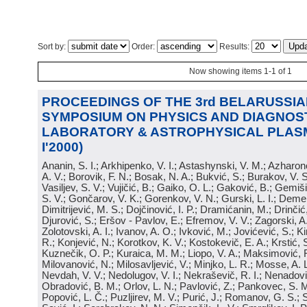
Sort by:
Order:
Results:
Now showing items 1-1 of 1
PROCEEDINGS OF THE 3rd BELARUSSIA
SYMPOSIUM ON PHYSICS AND DIAGNOS
LABORATORY & ASTROPHYSICAL PLASM
I'2000)
Ananin, S. I.; Arkhipenko, V. I.; Astashynski, V. M.; Azharon
A. V.; Borovik, F. N.; Bosak, N. A.; Bukvić, S.; Burakov, V. 
Vasiljev, S. V.; Vujičić, B.; Gaiko, O. L.; Gaković, B.; Gemiš
S. V.; Gončarov, V. K.; Gorenkov, V. N.; Gurski, L. I.; Dem
Dimitrijević, M. S.; Dojčinović, I. P.; Dramićanin, M.; Drinčić,
Djurović, S.; Eršov - Pavlov, E.; Efremov, V. V.; Zagorski, A.
Zolotovski, A. I.; Ivanov, A. O.; Ivković, M.; Jovićević, S.; Kir
R.; Konjević, N.; Korotkov, K. V.; Kostokevič, E. A.; Krstić,
Kuznečik, O. P.; Kuraica, M. M.; Liopo, V. A.; Maksimović, R.
Milovanović, N.; Milosavljević, V.; Minjko, L. R.; Mosse, A. L
Nevdah, V. V.; Nedolugov, V. I.; Nekraševič, R. I.; Nenadović,
Obradović, B. M.; Orlov, L. N.; Pavlović, Z.; Pankovec, S. M
Popović, L. Č.; Puzljirev, M. V.; Purić, J.; Romanov, G. S.;